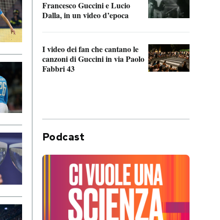
Francesco Guccini e Lucio
“Loco
Dalla, in un video d’epoca
Franc
I video dei fan che cantano le
Il de
canzoni di Guccini in via Paolo
Edoar
Fabbri 43
cappi
Podcast