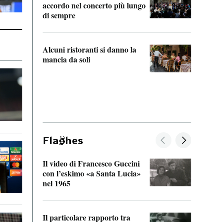
accordo nel concerto più lungo
di sempre
Il ci
parla
Alcuni ristoranti si danno la
nessu
mancia da soli
Fla
hes
Il video di Francesco Guccini
Sulla
con l’eskimo «a Santa Lucia»
vorti
nel 1965
veder
Il particolare rapporto tra
La ve