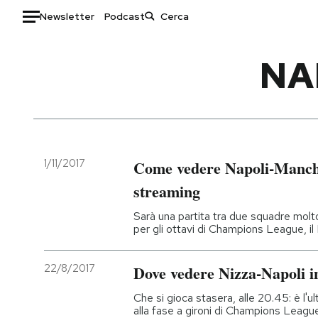
Newsletter
Podcast
Auto
NA
HOME
Italia
Moda
Mondo
Libri
Politica
Consumismi
1/11/2017
Come vedere Napoli-Manches
Tecnologia
Storie/Idee
streaming
Internet
Ok Boomer!
Sarà una partita tra due squadre molto 
Scienza
Media
per gli ottavi di Champions League, il
Cultura
Europa
Economia
Altrecose
22/8/2017
Dove vedere Nizza-Napoli in
Sport
Mondiali calcio 2026
Che si gioca stasera, alle 20.45: è l'u
alla fase a gironi di Champions Leagu