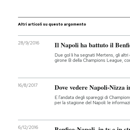
PODCAST
Altri articoli su questo argomento
NEWSLETTER
28/9/2016
Il Napoli ha battuto il Benfi
I MIEI PREFERITI
Due gol li ha segnati Mertens, gli altr
girone B della Champions League, con
SHOP
16/8/2017
Dove vedere Napoli-Nizza in
CALENDARIO
E l'andata degli spareggi di Champio
per la stagione del Napoli: le informazi
AREA PERSONALE
Entra
6/12/2016
Benfica-Napoli, in tv e in s