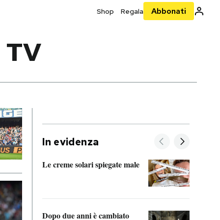
Abbonati
Shop
Regala
 TV
In evidenza
Le creme solari spiegate male
FitAc
guerr
Dopo due anni è cambiato
A cos