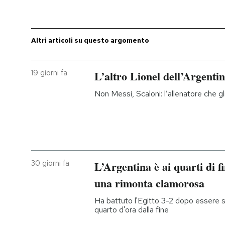
PODCAST
Altri articoli su questo argomento
NEWSLETTER
19 giorni fa
L’altro Lionel dell’Argenti
I MIEI PREFERITI
Non Messi, Scaloni: l’allenatore che g
SHOP
CALENDARIO
30 giorni fa
L’Argentina è ai quarti di f
una rimonta clamorosa
AREA PERSONALE
Ha battuto l'Egitto 3-2 dopo essere s
Entra
quarto d'ora dalla fine