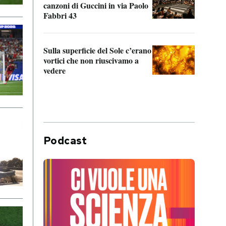
canzoni di Guccini in via Paolo
Edoar
Fabbri 43
cappi
Sulla superficie del Sole c’erano
Il fi
vortici che non riuscivamo a
facen
vedere
dentr
Podcast