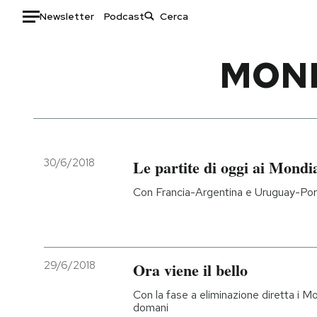
Newsletter
Podcast
Auto
MOND
HOME
Italia
Moda
Mondo
Libri
Politica
Consumismi
30/6/2018
Le partite di oggi ai Mondia
Tecnologia
Storie/Idee
Con Francia-Argentina e Uruguay-Portog
Internet
Ok Boomer!
Scienza
Media
Cultura
Europa
Economia
Altrecose
29/6/2018
Ora viene il bello
Sport
Mondiali calcio 2026
Con la fase a eliminazione diretta i Mon
domani