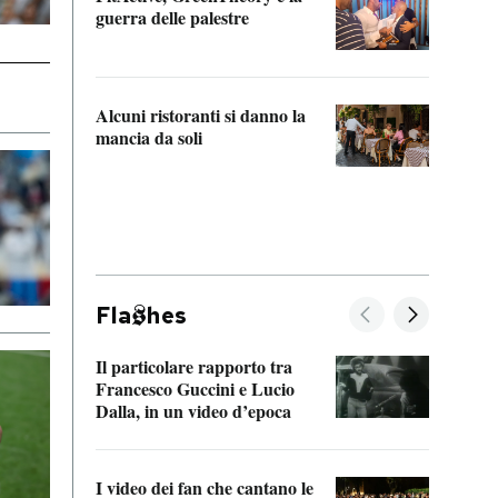
“Odis
guerra delle palestre
Che s
strum
Alcuni ristoranti si danno la
mancia da soli
Fla
hes
Il particolare rapporto tra
La ve
Francesco Guccini e Lucio
“Loco
Dalla, in un video d’epoca
Franc
I video dei fan che cantano le
Il de