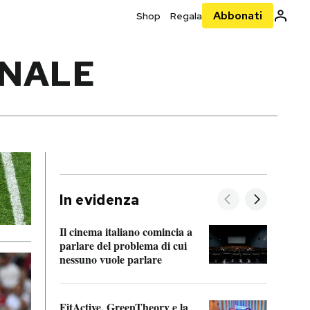
Abbonati
Shop
Regala
INALE
In evidenza
Il cinema italiano comincia a
A cos
parlare del problema di cui
nessuno vuole parlare
Cosa 
FitActive, GreenTheory e la