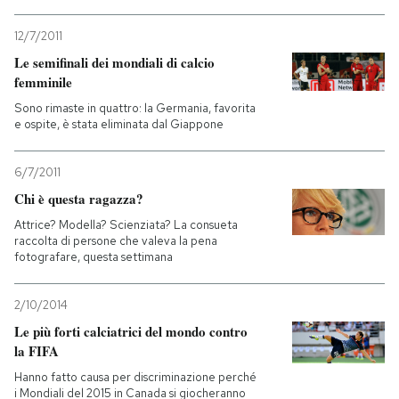
PODCAST
12/7/2011
Le semifinali dei mondiali di calcio
femminile
NEWSLETTER
Sono rimaste in quattro: la Germania, favorita
e ospite, è stata eliminata dal Giappone
I MIEI PREFERITI
6/7/2011
Chi è questa ragazza?
SHOP
Attrice? Modella? Scienziata? La consueta
raccolta di persone che valeva la pena
fotografare, questa settimana
CALENDARIO
2/10/2014
AREA PERSONALE
Le più forti calciatrici del mondo contro
la FIFA
Entra
Hanno fatto causa per discriminazione perché
i Mondiali del 2015 in Canada si giocheranno