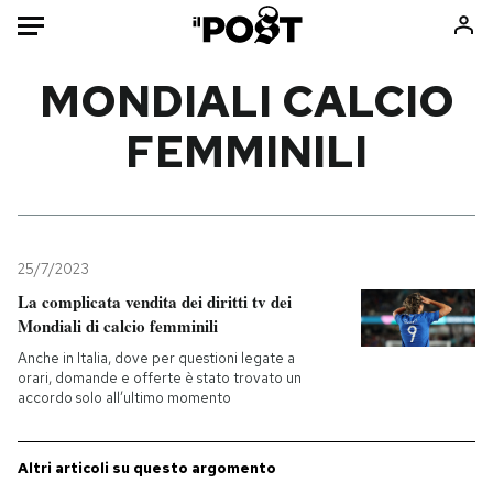
Auto
MONDIALI CALCIO
FEMMINILI
HOME
Italia
Moda
Mondo
Libri
Politica
Consumismi
25/7/2023
Tecnologia
Storie/Idee
La complicata vendita dei diritti tv dei
Internet
Ok Boomer!
Mondiali di calcio femminili
Scienza
Media
Anche in Italia, dove per questioni legate a
Cultura
Europa
orari, domande e offerte è stato trovato un
accordo solo all’ultimo momento
Economia
Altrecose
Sport
Mondiali calcio 2026
Altri articoli su questo argomento