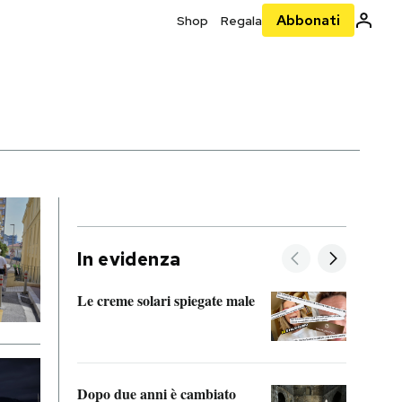
Abbonati
Shop
Regala
In evidenza
Le creme solari spiegate male
FitAc
guerr
Dopo due anni è cambiato
A cos