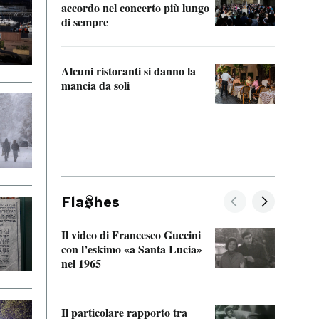
accordo nel concerto più lungo
di sempre
Il ci
parla
Alcuni ristoranti si danno la
nessu
mancia da soli
Fla
hes
Il video di Francesco Guccini
Sulla
con l’eskimo «a Santa Lucia»
vorti
nel 1965
veder
Il particolare rapporto tra
La ve