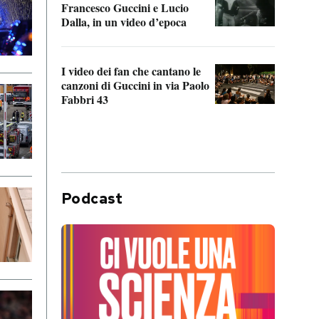
Francesco Guccini e Lucio
“Loco
Dalla, in un video d’epoca
Franc
I video dei fan che cantano le
Il de
canzoni di Guccini in via Paolo
Edoar
Fabbri 43
cappi
Podcast