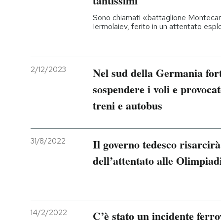
tantissimi
Sono chiamati «battaglione Montecar
PODCAST
Iermolaiev, ferito in un attentato espl
NEWSLETTER
2/12/2023
Nel sud della Germania fort
I MIEI PREFERITI
sospendere i voli e provocat
treni e autobus
SHOP
31/8/2022
Il governo tedesco risarcirà 
CALENDARIO
dell’attentato alle Olimpia
AREA PERSONALE
Entra
14/2/2022
C’è stato un incidente ferr