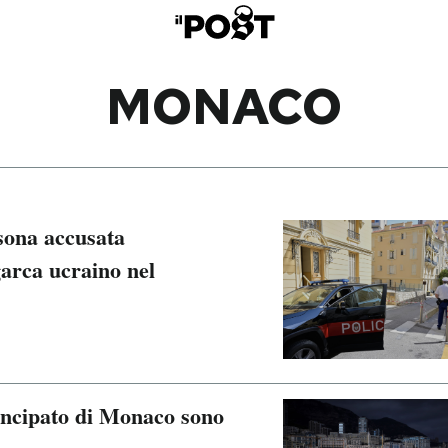
MONACO
rsona accusata
garca ucraino nel
rincipato di Monaco sono