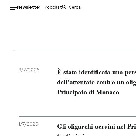
Newsletter
Podcast
Auto
HOME
Italia
Moda
Mondo
Libri
Politica
Consumismi
3/7/2026
È stata identificata una pe
Tecnologia
Storie/Idee
dell’attentato contro un oli
Internet
Ok Boomer!
Principato di Monaco
Scienza
Media
Cultura
Europa
Economia
Altrecose
Sport
Mondiali calcio 2026
1/7/2026
Gli oligarchi ucraini nel P