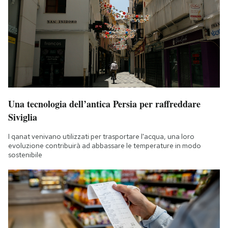
Una tecnologia dell’antica Persia per raffreddare
Siviglia
I qanat venivano utilizzati per trasportare l'acqua, una loro
evoluzione contribuirà ad abbassare le temperature in modo
sostenibile