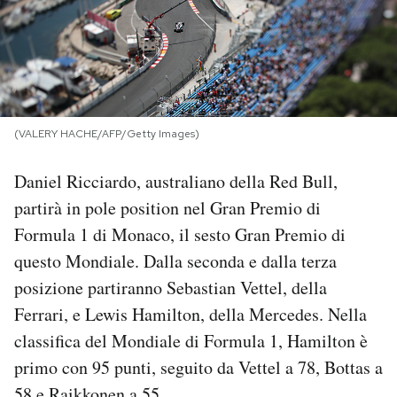
PODCAST
NEWSLETTER
(VALERY HACHE/AFP/Getty Images)
I MIEI PREFERITI
Daniel Ricciardo, australiano della Red Bull,
partirà in pole position nel Gran Premio di
SHOP
Formula 1 di Monaco, il sesto Gran Premio di
questo Mondiale. Dalla seconda e dalla terza
CALENDARIO
posizione partiranno Sebastian Vettel, della
Ferrari, e Lewis Hamilton, della Mercedes. Nella
AREA PERSONALE
classifica del Mondiale di Formula 1, Hamilton è
primo con 95 punti, seguito da Vettel a 78, Bottas a
Area Personale
Newsletter
58 e Raikkonen a 55.