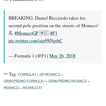
Notifiche mobile
Regala il Post
Hai bisogno di aiuto?
BREAKING: Daniel Ricciardo takes his
Esci
second pole position on the streets of Monaco!
💪
#MonacoGP
🇲🇨
#F1
pic.twitter.com/aip9SNgthC
— Formula 1 (@F1)
May 26, 2018
Tag:
-
-
FORMULA 1
GP MONACO
-
-
GRAN PREMIO FORMULA 1
GRAN PREMIO MONACO
-
MONACO
MONACO F1