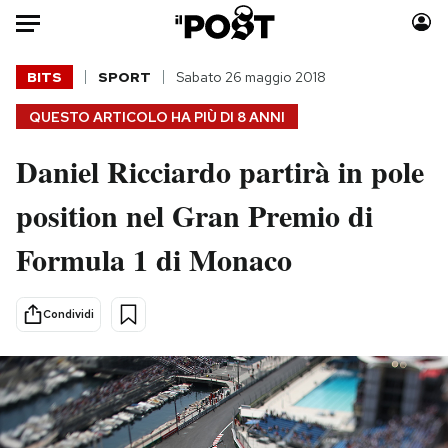
Auto
BITS
SPORT
Sabato 26 maggio 2018
QUESTO ARTICOLO HA PIÙ DI
8 ANNI
HOME
Daniel Ricciardo partirà in pole
Italia
Moda
Mondo
Libri
position nel Gran Premio di
Politica
Consumismi
Formula 1 di Monaco
Tecnologia
Storie/Idee
Internet
Ok Boomer!
Scienza
Media
Condividi
Cultura
Europa
Economia
Altrecose
Sport
Mondiali calcio 2026