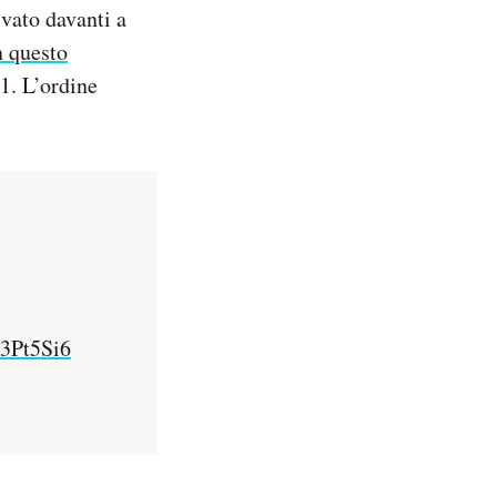
vato davanti a
n questo
1. L’ordine
x3Pt5Si6