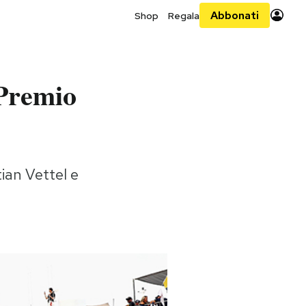
Abbonati
Shop
Regala
 Premio
tian Vettel e