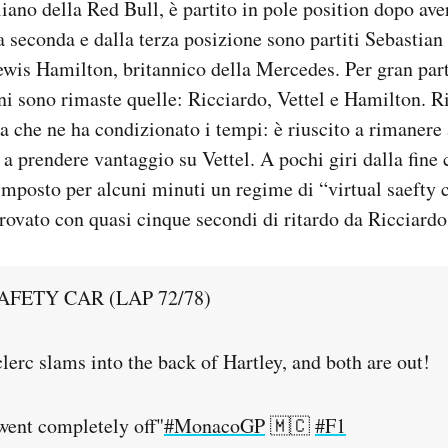
iano della Red Bull, è partito in pole position dopo aver
a seconda e dalla terza posizione sono partiti Sebastian
Lewis Hamilton, britannico della Mercedes. Per gran part
ni sono rimaste quelle: Ricciardo, Vettel e Hamilton. R
 che ne ha condizionato i tempi: è riuscito a rimanere 
 a prendere vantaggio su Vettel. A pochi giri dalla fine 
imposto per alcuni minuti un regime di “virtual saefty 
 trovato con quasi cinque secondi di ritardo da Ricciardo
AFETY CAR (LAP 72/78)
erc slams into the back of Hartley, and both are out!
ent completely off"
#MonacoGP
🇲🇨
#F1