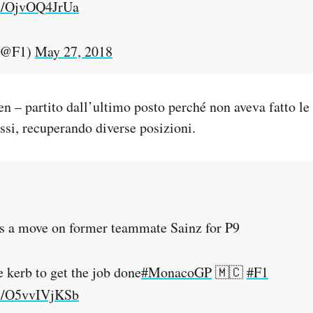
om/OjvOQ4JrUa
(@F1)
May 27, 2018
en – partito dall’ultimo posto perché non aveva fatto le 
assi, recuperando diverse posizioni.
s a move on former teammate Sainz for P9
e kerb to get the job done
#MonacoGP
🇲🇨
#F1
om/O5vvIVjKSb