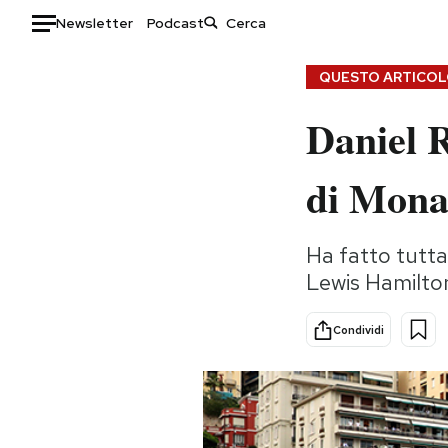
Newsletter
Podcast
Auto
QUESTO ARTICOLO
Daniel R
HOME
Italia
Moda
di Mona
Mondo
Libri
Politica
Consumismi
Ha fatto tutta
Tecnologia
Storie/Idee
Lewis Hamilto
Internet
Ok Boomer!
Scienza
Media
Condividi
Cultura
Europa
Economia
Altrecose
Sport
Mondiali calcio 2026