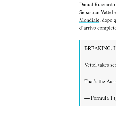
Daniel Ricciardo 
Notifiche mobile
Regala il Post
Sebastian Vettel 
Hai bisogno di aiuto?
Mondiale
, dopo 
Esci
d’arrivo comple
BREAKING: He
Vettel takes s
That’s the Aus
— Formula 1 