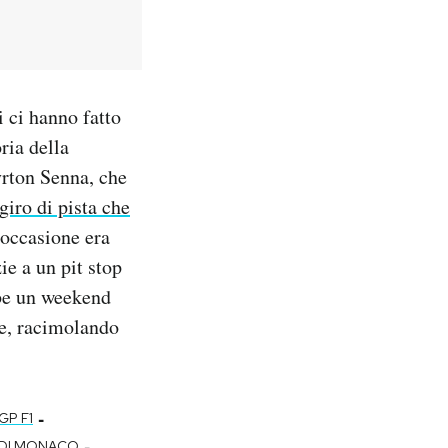
i ci hanno fatto
oria della
yrton Senna, che
giro di pista che
’occasione era
ie a un pit stop
be un weekend
ne, racimolando
-
GP F1
-
 DI MONACO