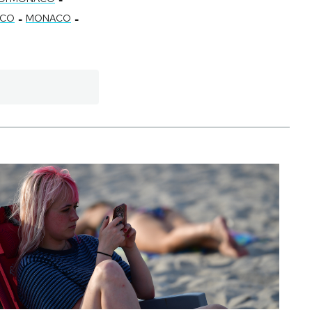
-
-
ACO
MONACO