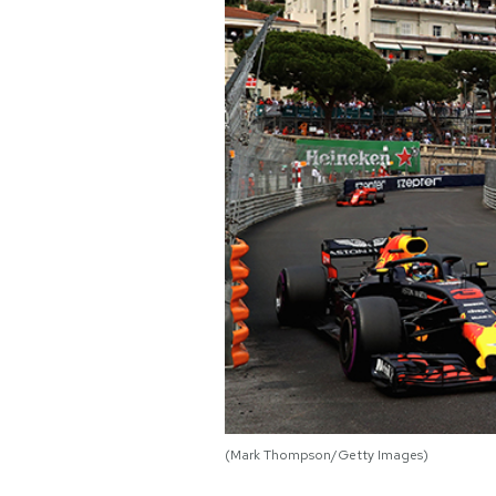
PODCAST
NEWSLETTER
I MIEI PREFERITI
SHOP
CALENDARIO
AREA PERSONALE
Area Personale
(Mark Thompson/Getty Images)
Newsletter