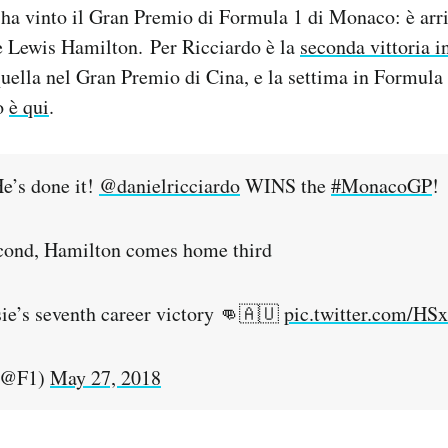
ha vinto il Gran Premio di Formula 1 di Monaco: è arri
e Lewis Hamilton. Per Ricciardo è la
seconda vittoria i
quella nel Gran Premio di Cina, e la settima in Formula 
to
è qui
.
’s done it!
@danielricciardo
WINS the
#MonacoGP
!
econd, Hamilton comes home third
sie’s seventh career victory 👊🇦🇺
pic.twitter.com/HS
(@F1)
May 27, 2018