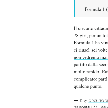
— Formula 1 
Il circuito citta
78 giri, per un to
Formula 1 ha vint
ci riuscì sei vol
non vedremo mai
partito dalla sec
molto rapido. Ra
complicato: partì
qualche punto.
Tag:
CIRCUITO 
-
GP FORMULA 1
GP