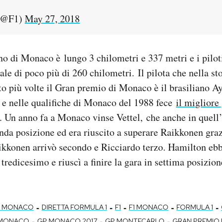
(@F1)
May 27, 2018
dino di Monaco è lungo 3 chilometri e 337 metri e i pilot
tale di poco più di 260 chilometri. Il pilota che nella st
o più volte il Gran premio di Monaco è il brasiliano A
te e nelle qualifiche di Monaco del 1988 fece
il migliore 
. Un anno fa a Monaco vinse Vettel, che anche in quell
onda posizione ed era riuscito a superare Raikkonen graz
ikkonen arrivò secondo e Ricciardo terzo. Hamilton eb
 tredicesimo e riuscì a finire la gara in settima posizio
-
-
-
-
-
DI MONACO
DIRETTA FORMULA 1
F1
F1 MONACO
FORMULA 1
-
-
-
 MONACO
GP MONACO 2017
GP MONTECARLO
GRAN PREMIO