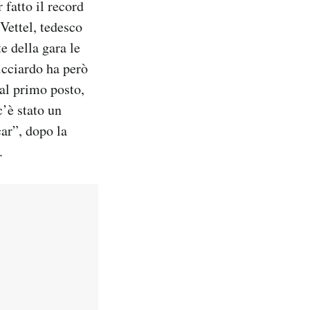
 fatto il record
 Vettel, tedesco
e della gara le
icciardo ha però
al primo posto,
c’è stato un
car”, dopo la
.