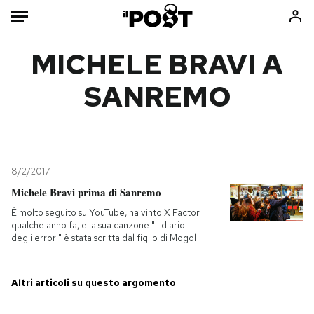
Auto
MICHELE BRAVI A
SANREMO
HOME
Italia
Moda
Mondo
Libri
Politica
Consumismi
8/2/2017
Tecnologia
Storie/Idee
Michele Bravi prima di Sanremo
Internet
Ok Boomer!
È molto seguito su YouTube, ha vinto X Factor
Scienza
Media
qualche anno fa, e la sua canzone "Il diario
degli errori" è stata scritta dal figlio di Mogol
Cultura
Europa
Economia
Altrecose
Sport
Mondiali calcio 2026
Altri articoli su questo argomento