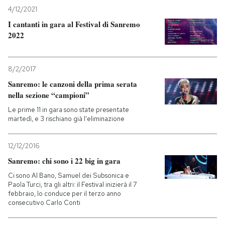
4/12/2021
PODCAST
I cantanti in gara al Festival di Sanremo
2022
NEWSLETTER
8/2/2017
Sanremo: le canzoni della prima serata
I MIEI PREFERITI
nella sezione “campioni”
Le prime 11 in gara sono state presentate
martedì, e 3 rischiano già l'eliminazione
SHOP
12/12/2016
CALENDARIO
Sanremo: chi sono i 22 big in gara
Ci sono Al Bano, Samuel dei Subsonica e
Paola Turci, tra gli altri: il Festival inizierà il 7
AREA PERSONALE
febbraio, lo conduce per il terzo anno
consecutivo Carlo Conti
Entra