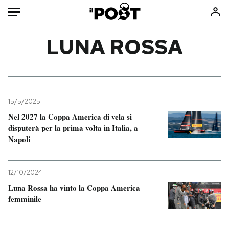
Auto
LUNA ROSSA
HOME
Italia
Moda
Mondo
Libri
15/5/2025
Politica
Consumismi
Nel 2027 la Coppa America di vela si
disputerà per la prima volta in Italia, a
Tecnologia
Storie/Idee
Napoli
Internet
Ok Boomer!
Scienza
Media
12/10/2024
Cultura
Europa
Luna Rossa ha vinto la Coppa America
Economia
Altrecose
femminile
Sport
Mondiali calcio 2026