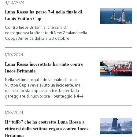
4/10/2024
Luna Rossa ha perso 7-4 nella finale di
PODCAST
Louis Vuitton Cup
Contro Ineos Britannia, che sarà di
NEWSLETTER
conseguenza la sfidante di New Zealand nella
Coppa America dal 12 al 20 ottobre
I MIEI PREFERITI
1/10/2024
Luna Rossa incerottata ha vinto contro
Ineos Britannia
SHOP
Nella settima regata della finale di Louis
Vuitton Cup aveva avuto un incidente, ma i
danni sono stati riparati in fretta per farla
CALENDARIO
gareggiare di nuovo: ora il punteggio è 4-4
AREA PERSONALE
1/10/2024
Il “tuffo” che ha costretto Luna Rossa a
Entra
ritirarsi dalla settima regata contro Ineos
Britannia