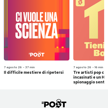
7 agosto 26
-
37 min
7 agosto 26
-
16 min
Il difficile mestiere di ripetersi
Tre artisti pop ch
incasinati e un Hit
spionaggio senti