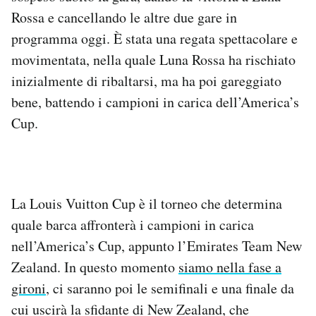
Notifiche mobile
Rossa e cancellando le altre due gare in
Regala il Post
programma oggi. È stata una regata spettacolare e
Hai bisogno di aiuto?
movimentata, nella quale Luna Rossa ha rischiato
Esci
inizialmente di ribaltarsi, ma ha poi gareggiato
bene, battendo i campioni in carica dell’America’s
Cup.
La Louis Vuitton Cup è il torneo che determina
quale barca affronterà i campioni in carica
nell’America’s Cup, appunto l’Emirates Team New
Zealand. In questo momento
siamo nella fase a
gironi
, ci saranno poi le semifinali e una finale da
cui uscirà la sfidante di New Zealand, che