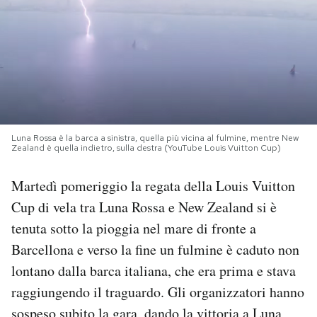
PODCAST
NEWSLETTER
I MIEI PREFERITI
Luna Rossa è la barca a sinistra, quella più vicina al fulmine, mentre New
Zealand è quella indietro, sulla destra (YouTube Louis Vuitton Cup)
SHOP
Martedì pomeriggio la regata della Louis Vuitton
Cup di vela tra Luna Rossa e New Zealand si è
CALENDARIO
tenuta sotto la pioggia nel mare di fronte a
Barcellona e verso la fine un fulmine è caduto non
AREA PERSONALE
lontano dalla barca italiana, che era prima e stava
raggiungendo il traguardo. Gli organizzatori hanno
Area Personale
Newsletter
sospeso subito la gara, dando la vittoria a Luna