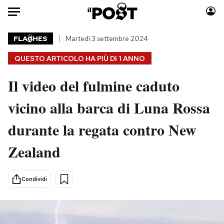
Auto
FLA
HES
Martedì 3 settembre 2024
QUESTO ARTICOLO HA PIÙ DI
1 ANNO
HOME
Il video del fulmine caduto
Italia
Moda
Mondo
Libri
vicino alla barca di Luna Rossa
Politica
Consumismi
durante la regata contro New
Tecnologia
Storie/Idee
Internet
Ok Boomer!
Zealand
Scienza
Media
Cultura
Europa
Condividi
Economia
Altrecose
Sport
Mondiali calcio 2026