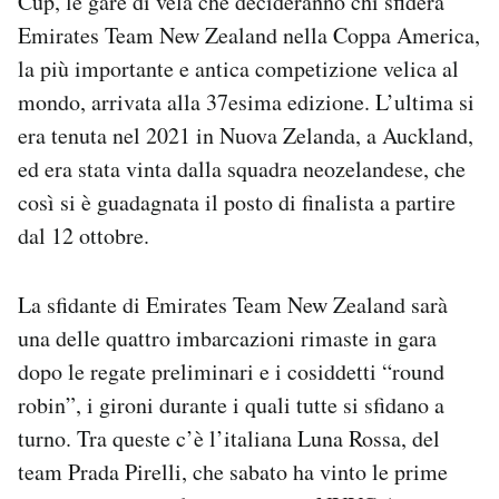
Cup, le gare di vela che decideranno chi sfiderà
Notifiche mobile
Emirates Team New Zealand nella Coppa America,
Regala il Post
la più importante e antica competizione velica al
Hai bisogno di aiuto?
mondo, arrivata alla 37esima edizione. L’ultima si
Esci
era tenuta nel 2021 in Nuova Zelanda, a Auckland,
ed era stata vinta dalla squadra neozelandese, che
così si è guadagnata il posto di finalista a partire
dal 12 ottobre.
La sfidante di Emirates Team New Zealand sarà
una delle quattro imbarcazioni rimaste in gara
dopo le regate preliminari e i cosiddetti “round
robin”, i gironi durante i quali tutte si sfidano a
turno. Tra queste c’è l’italiana Luna Rossa, del
team Prada Pirelli, che sabato ha vinto le prime