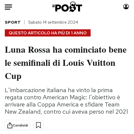
Auto
SPORT
Sabato 14 settembre 2024
QUESTO ARTICOLO HA PIÙ DI
1 ANNO
HOME
Luna Rossa ha cominciato bene
Italia
Moda
le semifinali di Louis Vuitton
Mondo
Libri
Politica
Consumismi
Cup
Tecnologia
Storie/Idee
Internet
Ok Boomer!
L'imbarcazione italiana ha vinto la prima
Scienza
Media
regata contro American Magic: l'obiettivo è
Cultura
Europa
arrivare alla Coppa America e sfidare Team
New Zealand, contro cui aveva perso nel 2021
Economia
Altrecose
Sport
Mondiali calcio 2026
Condividi