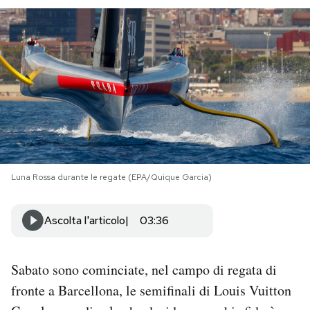
PODCAST
NEWSLETTER
I MIEI PREFERITI
SHOP
Luna Rossa durante le regate (EPA/Quique Garcia)
CALENDARIO
Ascolta l'articolo
03:36
AREA PERSONALE
Sabato sono cominciate, nel campo di regata di
Area Personale
fronte a Barcellona, le semifinali di Louis Vuitton
Newsletter