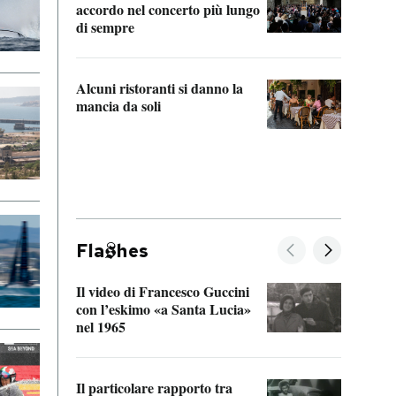
accordo nel concerto più lungo
di sempre
Il ci
parla
Alcuni ristoranti si danno la
nessu
mancia da soli
Fla
hes
Il video di Francesco Guccini
Sulla
con l’eskimo «a Santa Lucia»
vorti
nel 1965
veder
Il particolare rapporto tra
La ve