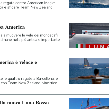
rima regata contro American Magic:
rica e sfidare Team New Zealand,
ppa America
ria a muovere le vele dei monoscafi
timane nella più antica e importante
erica è veloce e
te le quattro regate a Barcellona, e
e con Team New Zealand, vincitrice
ella nuova Luna Rossa