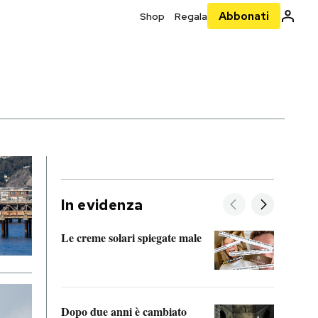
Abbonati
Shop
Regala
In evidenza
Le creme solari spiegate male
FitAc
guerr
Dopo due anni è cambiato
A cos