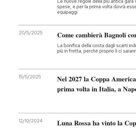
Le nuove regole della più antica gara 
spese, e per la prima volta dovrà ess
equipaggi
PODCAST
NEWSLETTER
20/5/2025
Come cambierà Bagnoli con
La bonifica della costa dagli scarti ind
più in fretta, perché proprio lì ci sara
I MIEI PREFERITI
SHOP
15/5/2025
Nel 2027 la Coppa America d
prima volta in Italia, a Nap
CALENDARIO
AREA PERSONALE
12/10/2024
Luna Rossa ha vinto la Co
Entra