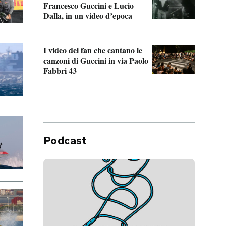
Francesco Guccini e Lucio
“Loco
Dalla, in un video d’epoca
Franc
I video dei fan che cantano le
Il de
canzoni di Guccini in via Paolo
Edoar
Fabbri 43
cappi
Podcast