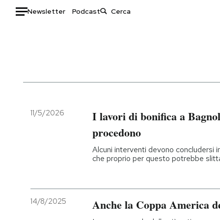
Newsletter
Podcast
Auto
HOME
Italia
Moda
Mondo
Libri
Politica
Consumismi
11/5/2026
I lavori di bonifica a Bagn
Tecnologia
Storie/Idee
procedono
Internet
Ok Boomer!
Alcuni interventi devono concludersi i
Scienza
Media
che proprio per questo potrebbe slitt
Cultura
Europa
Economia
Altrecose
Sport
Mondiali calcio 2026
14/8/2025
Anche la Coppa America de