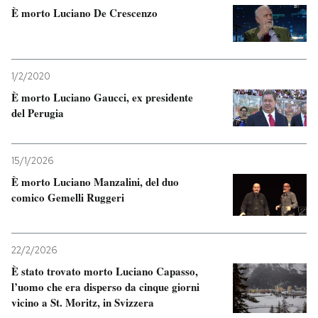
È morto Luciano De Crescenzo
PODCAST
NEWSLETTER
1/2/2020
È morto Luciano Gaucci, ex presidente
del Perugia
I MIEI PREFERITI
15/1/2026
SHOP
È morto Luciano Manzalini, del duo
comico Gemelli Ruggeri
CALENDARIO
22/2/2026
AREA PERSONALE
È stato trovato morto Luciano Capasso,
l’uomo che era disperso da cinque giorni
Entra
vicino a St. Moritz, in Svizzera