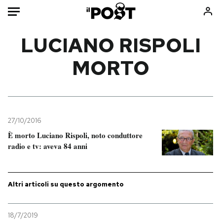
Auto
LUCIANO RISPOLI
MORTO
HOME
Italia
Moda
Mondo
Libri
Politica
Consumismi
27/10/2016
Tecnologia
Storie/Idee
È morto Luciano Rispoli, noto conduttore
Internet
Ok Boomer!
radio e tv: aveva 84 anni
Scienza
Media
Cultura
Europa
Economia
Altrecose
Altri articoli su questo argomento
Sport
Mondiali calcio 2026
18/7/2019