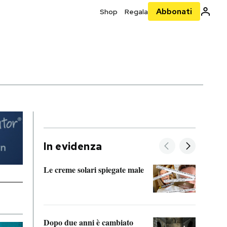
Abbonati
Shop
Regala
In evidenza
Le creme solari spiegate male
FitAc
guerr
Dopo due anni è cambiato
A cos