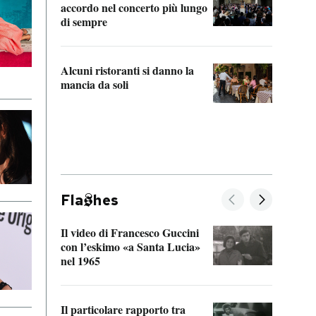
accordo nel concerto più lungo
di sempre
Il ci
parla
Alcuni ristoranti si danno la
nessu
mancia da soli
Fla
hes
Il video di Francesco Guccini
Sulla
con l’eskimo «a Santa Lucia»
vorti
nel 1965
veder
Il particolare rapporto tra
La ve