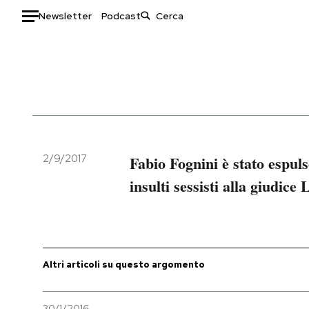
Newsletter
Podcast
Auto
HOME
Italia
Moda
Mondo
Libri
Politica
Consumismi
2/9/2017
Fabio Fognini è stato espul
Tecnologia
Storie/Idee
insulti sessisti alla giudice
Internet
Ok Boomer!
Scienza
Media
Cultura
Europa
Economia
Altrecose
Altri articoli su questo argomento
Sport
Mondiali calcio 2026