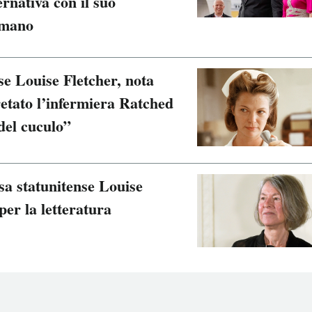
rnativa con il suo
amano
se Louise Fletcher, nota
retato l’infermiera Ratched
del cuculo”
sa statunitense Louise
per la letteratura