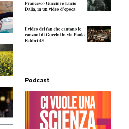
Francesco Guccini e Lucio
“Loco
Dalla, in un video d’epoca
Franc
I video dei fan che cantano le
Il de
canzoni di Guccini in via Paolo
Edoar
Fabbri 43
cappi
Podcast