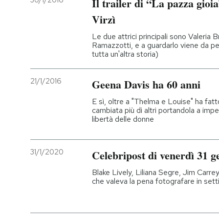
30/1/2016
Il trailer di “La pazza gioia
Virzì
PODCAST
Le due attrici principali sono Valeria
Ramazzotti, e a guardarlo viene da p
NEWSLETTER
tutta un'altra storia)
21/1/2016
Geena Davis ha 60 anni
I MIEI PREFERITI
E sì, oltre a "Thelma e Louise" ha fatt
cambiata più di altri portandola a impeg
SHOP
libertà delle donne
CALENDARIO
31/1/2020
Celebripost di venerdì 31 
Blake Lively, Liliana Segre, Jim Carre
AREA PERSONALE
che valeva la pena fotografare in set
Entra