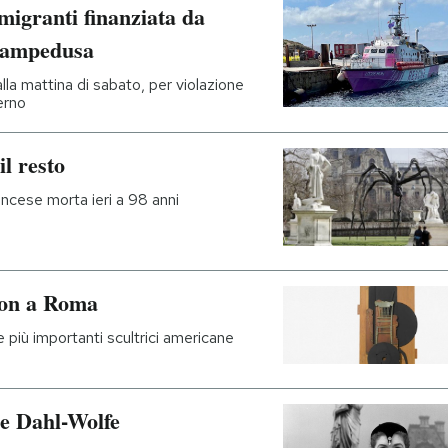
 migranti finanziata da
 Lampedusa
la mattina di sabato, per violazione
erno
il resto
rancese morta ieri a 98 anni
son a Roma
e più importanti scultrici americane
e Dahl-Wolfe