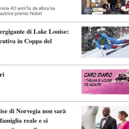
ria 40 anni fa: da allora ha
ll'autrice premio Nobel
pergigante di Lake Louise:
ecutiva in Coppa del
ri
se di Norvegia non sarà
amiglia reale e si