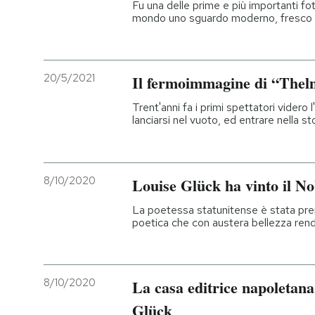
Fu una delle prime e più importanti fo
mondo uno sguardo moderno, fresco 
20/5/2021
Il fermoimmagine di “The
Trent'anni fa i primi spettatori videro
lanciarsi nel vuoto, ed entrare nella s
8/10/2020
Louise Glück ha vinto il No
La poetessa statunitense è stata prem
poetica che con austera bellezza rende
8/10/2020
La casa editrice napoletana
Glück