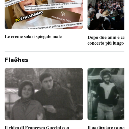
Le creme solari spiegate male
Dopo due anni è camb
concerto più lungo d
Fla
hes
Il particolare rappor
Il video di Francesco Guccini con