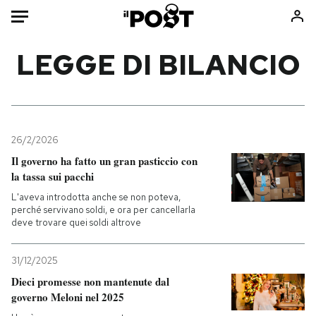
Auto
LEGGE DI BILANCIO
HOME
Italia
Moda
Mondo
Libri
26/2/2026
Politica
Consumismi
Il governo ha fatto un gran pasticcio con
la tassa sui pacchi
Tecnologia
Storie/Idee
L'aveva introdotta anche se non poteva,
Internet
Ok Boomer!
perché servivano soldi, e ora per cancellarla
Scienza
Media
deve trovare quei soldi altrove
Cultura
Europa
Economia
Altrecose
31/12/2025
Dieci promesse non mantenute dal
Sport
Mondiali calcio 2026
governo Meloni nel 2025