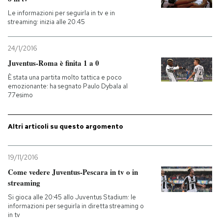
Le informazioni per seguirla in tv e in
PODCAST
streaming: inizia alle 20.45
24/1/2016
NEWSLETTER
Juventus-Roma è finita 1 a 0
È stata una partita molto tattica e poco
I MIEI PREFERITI
emozionante: ha segnato Paulo Dybala al
77esimo
SHOP
Altri articoli su questo argomento
CALENDARIO
19/11/2016
Come vedere Juventus-Pescara in tv o in
AREA PERSONALE
streaming
Si gioca alle 20:45 allo Juventus Stadium: le
Entra
informazioni per seguirla in diretta streaming o
in tv