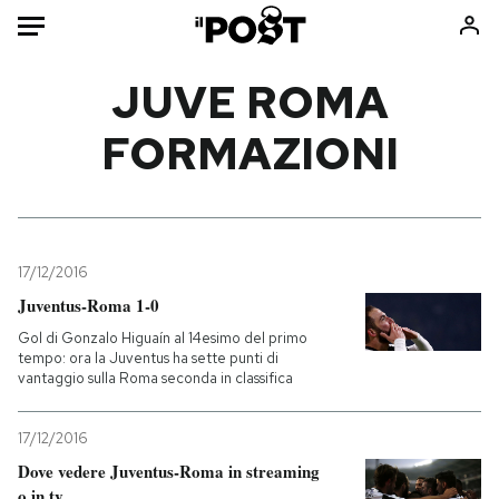
Auto
JUVE ROMA
FORMAZIONI
HOME
Italia
Moda
Mondo
Libri
Politica
Consumismi
17/12/2016
Tecnologia
Storie/Idee
Juventus-Roma 1-0
Internet
Ok Boomer!
Gol di Gonzalo Higuaín al 14esimo del primo
Scienza
Media
tempo: ora la Juventus ha sette punti di
vantaggio sulla Roma seconda in classifica
Cultura
Europa
Economia
Altrecose
17/12/2016
Sport
Mondiali calcio 2026
Dove vedere Juventus-Roma in streaming
o in tv