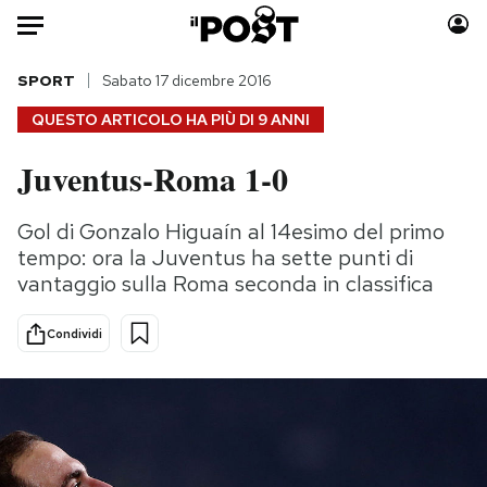
Auto
SPORT
Sabato 17 dicembre 2016
QUESTO ARTICOLO HA PIÙ DI
9 ANNI
HOME
Juventus-Roma 1-0
Italia
Moda
Mondo
Libri
Gol di Gonzalo Higuaín al 14esimo del primo
Politica
Consumismi
tempo: ora la Juventus ha sette punti di
Tecnologia
Storie/Idee
vantaggio sulla Roma seconda in classifica
Internet
Ok Boomer!
Condividi
Scienza
Media
Cultura
Europa
Economia
Altrecose
Sport
Mondiali calcio 2026