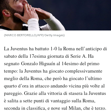
PODCAST
NEWSLETTER
(MARCO BERTORELLO/AFP/Getty Images)
I MIEI PREFERITI
La Juventus ha battuto 1-0 la Roma nell’anticipo di
sabato della 17esima giornata di Serie A. Ha
SHOP
segnato Gonzalo Higuaín al 14esimo del primo
tempo: la Juventus ha giocato complessivamente
CALENDARIO
meglio della Roma, che però ha giocato l’ultimo
quarto d’ora in attacco andando vicina più volte al
AREA PERSONALE
pareggio. Grazie alla vittoria di stasera la Juventus
è salita a sette punti di vantaggio sulla Roma,
Area Personale
seconda in classifica, e nove sul Milan, che è terzo.
Newsletter