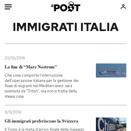
Auto
IMMIGRATI ITALIA
HOME
Italia
Moda
Mondo
Libri
20/10/2014
Politica
Consumismi
La fine di “Mare Nostrum”
Tecnologia
Storie/Idee
Che cosa comporta l'interruzione
dell'operazione italiana per la gestione dei
Internet
Ok Boomer!
flussi di migranti nel Mediterraneo: sarà
Scienza
Media
sostituita da "Triton", ma non si tratta della
stessa cosa
Cultura
Europa
Economia
Altrecose
11/11/2010
Sport
Mondiali calcio 2026
Gli immigrati preferiscono la Svizzera
Il Ticino è la meta d'arrivo finale della maggior