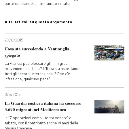
parte dei clandestini in transito in Italia
PODCAST
Altri articoli su questo argomento
NEWSLETTER
20/6/2015
Cosa sta succedendo a Ventimiglia,
I MIEI PREFERITI
spiegato
La Francia può bloccare gli immigrati
SHOP
provenienti dall'Italia? L'Italia sta rispettando
tutti gli accordi internazionali? E se c'è
infrazione, qualcuno paga?
CALENDARIO
3/5/2015
La Guardia costiera italiana ha soccorso
AREA PERSONALE
3.690 migranti nel Mediterraneo
In 17 operazioni compiute tra venerdì e
Entra
sabato, con il contributo anche di navi della
Marina francese