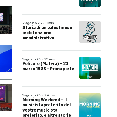
2 agosto 26
-
11 min
Storia di un palestinese
in detenzione
amministrativa
1 agosto 26
-
53 min
Policoro (Matera) – 23
marzo 1988 – Prima parte
1 agosto 26
-
24 min
Morning Weekend – Il
musicista preferito del
vostro musicista
preferito, e altre storie