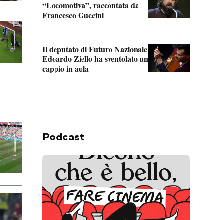
“Locomotiva”, raccontata da
inseg
Francesco Guccini
Khers
Il deputato di Futuro Nazionale
La pl
Edoardo Ziello ha sventolato un
da P
cappio in aula
Podcast