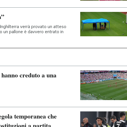
a”
'Inghilterra verrà provato un atteso
 un pallone è davvero entrato in
a hanno creduto a una
egola temporanea che
stituzioni a partita