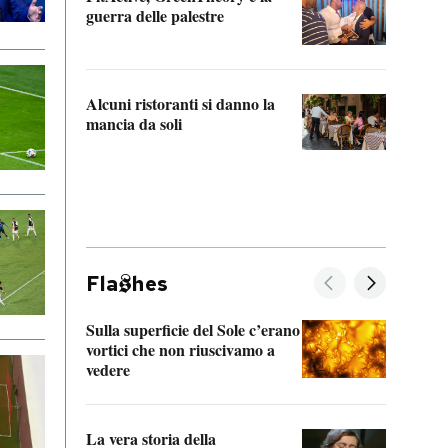
“Odis
guerra delle palestre
Che s
strum
Alcuni ristoranti si danno la
mancia da soli
Fla
hes
Sulla superficie del Sole c’erano
Il fi
vortici che non riuscivamo a
facen
vedere
dentr
La vera storia della
Il vi