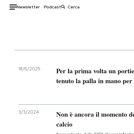
Newsletter
Podcast
Auto
HOME
Italia
Moda
Mondo
Libri
Politica
Consumismi
18/6/2025
Per la prima volta un portie
Tecnologia
Storie/Idee
tenuto la palla in mano per 
Internet
Ok Boomer!
Scienza
Media
Cultura
Europa
Economia
Altrecose
3/3/2024
Non è ancora il momento de
Sport
Mondiali calcio 2026
calcio