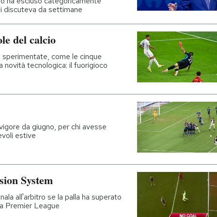
tino ha escluso categoricamente
i si discuteva da settimane
e del calcio
à sperimentate, come le cinque
a novità tecnologica: il fuorigioco
 vigore da giugno, per chi avesse
voli estive
sion System
la all'arbitro se la palla ha superato
lla Premier League