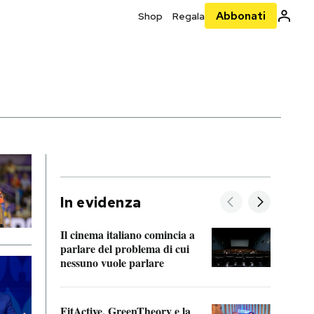
Abbonati
Shop
Regala
In evidenza
Il cinema italiano comincia a
A cos
parlare del problema di cui
nessuno vuole parlare
Cosa 
FitActive, GreenTheory e la