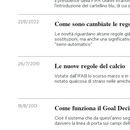
Il presidente della FIFA Gianni Infan
l'introduzione del cartellino blu, di cu
PODCAST
21/8/2022
Come sono cambiate le regol
NEWSLETTER
Le novità riguardano alcune regole gi
sostituzioni, ma anche una significativ
“semi-automatico”
I MIEI PREFERITI
26/7/2019
Le nuove regole del calcio
SHOP
Votate dall'IFAB lo scorso marzo e in
notato qualcosa di strano nelle amiche
CALENDARIO
18/8/2013
Come funziona il Goal Deci
AREA PERSONALE
Cioè il sistema che da quest'anno segna
Entra
davvero la linea di porta sui campi de