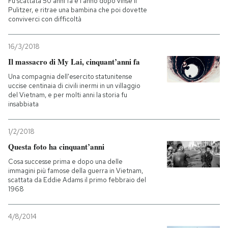
Fu scattata 50 anni fa e l'anno dopo vinse il
Pulitzer, e ritrae una bambina che poi dovette
conviverci con difficoltà
16/3/2018
Il massacro di My Lai, cinquant’anni fa
Una compagnia dell'esercito statunitense
uccise centinaia di civili inermi in un villaggio
del Vietnam, e per molti anni la storia fu
insabbiata
1/2/2018
Questa foto ha cinquant’anni
Cosa successe prima e dopo una delle
immagini più famose della guerra in Vietnam,
scattata da Eddie Adams il primo febbraio del
1968
4/8/2014