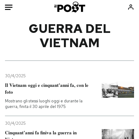
Auto
GUERRA DEL
VIETNAM
HOME
Italia
Moda
Mondo
Libri
Politica
Consumismi
30/4/2025
Tecnologia
Storie/Idee
Il Vietnam oggi e cinquant’anni fa, con le
Internet
Ok Boomer!
foto
Scienza
Media
Mostrano gli stessi luoghi oggi e durante la
Cultura
Europa
guerra, finita il 30 aprile del 1975
Economia
Altrecose
30/4/2025
Sport
Mondiali calcio 2026
Cinquant’anni fa finiva la guerra in