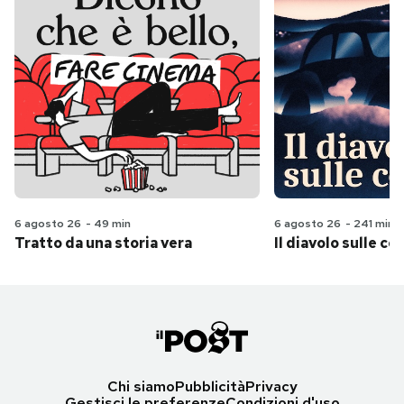
6 agosto 26
-
49 min
6 agosto 26
-
241 min
Tratto da una storia vera
Il diavolo sulle col
Chi siamo
Pubblicità
Privacy
Gestisci le preferenze
Condizioni d'uso