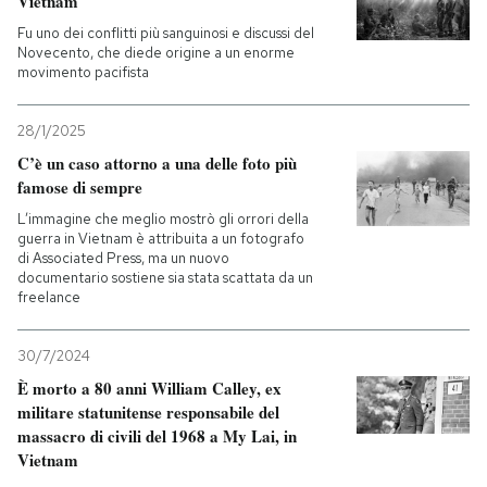
Vietnam
Fu uno dei conflitti più sanguinosi e discussi del
PODCAST
Novecento, che diede origine a un enorme
movimento pacifista
NEWSLETTER
28/1/2025
C’è un caso attorno a una delle foto più
famose di sempre
I MIEI PREFERITI
L’immagine che meglio mostrò gli orrori della
guerra in Vietnam è attribuita a un fotografo
di Associated Press, ma un nuovo
SHOP
documentario sostiene sia stata scattata da un
freelance
CALENDARIO
30/7/2024
È morto a 80 anni William Calley, ex
AREA PERSONALE
militare statunitense responsabile del
massacro di civili del 1968 a My Lai, in
Entra
Vietnam