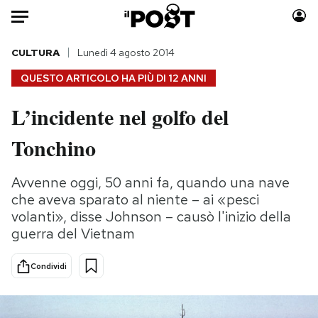
Auto
CULTURA
Lunedì 4 agosto 2014
QUESTO ARTICOLO HA PIÙ DI
12 ANNI
HOME
L’incidente nel golfo del
Italia
Moda
Tonchino
Mondo
Libri
Politica
Consumismi
Avvenne oggi, 50 anni fa, quando una nave
Tecnologia
Storie/Idee
che aveva sparato al niente – ai «pesci
Internet
Ok Boomer!
volanti», disse Johnson – causò l'inizio della
Scienza
Media
guerra del Vietnam
Cultura
Europa
Economia
Altrecose
Condividi
Sport
Mondiali calcio 2026