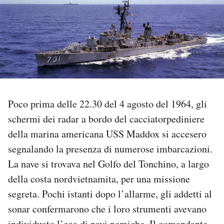
PODCAST
NEWSLETTER
I MIEI PREFERITI
Poco prima delle 22.30 del 4 agosto del 1964, gli
schermi dei radar a bordo del cacciatorpediniere
SHOP
della marina americana USS Maddox si accesero
segnalando la presenza di numerose imbarcazioni.
CALENDARIO
La nave si trovava nel Golfo del Tonchino, a largo
della costa nordvietnamita, per una missione
AREA PERSONALE
segreta. Pochi istanti dopo l’allarme, gli addetti al
Area Personale
sonar confermarono che i loro strumenti avevano
Newsletter
individuato l’eco di navi nemiche. Il comandante