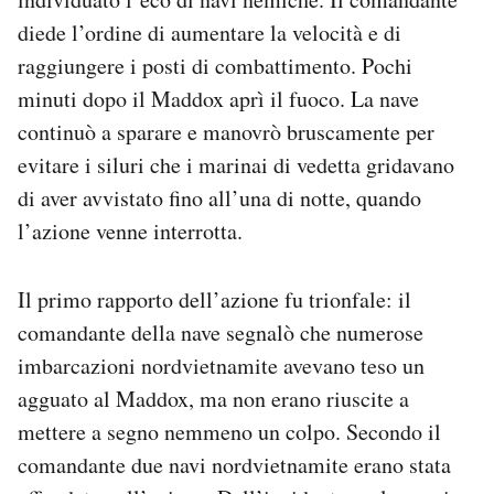
Notifiche mobile
diede l’ordine di aumentare la velocità e di
Regala il Post
raggiungere i posti di combattimento. Pochi
Hai bisogno di aiuto?
minuti dopo il Maddox aprì il fuoco. La nave
Esci
continuò a sparare e manovrò bruscamente per
evitare i siluri che i marinai di vedetta gridavano
di aver avvistato fino all’una di notte, quando
l’azione venne interrotta.
Il primo rapporto dell’azione fu trionfale: il
comandante della nave segnalò che numerose
imbarcazioni nordvietnamite avevano teso un
agguato al Maddox, ma non erano riuscite a
mettere a segno nemmeno un colpo. Secondo il
comandante due navi nordvietnamite erano stata