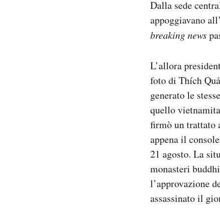
Dalla sede centra
appoggiavano all
breaking news
pas
L’allora presiden
foto di Thích Quả
generato le stess
quello vietnamita
firmò un trattato
appena il console 
21 agosto. La sit
monasteri buddhis
l’approvazione de
assassinato il gi