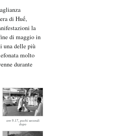
uaglianza
iera di Huế,
nifestazioni la
 fine di maggio in
i una delle più
lefonata molto
vvenne durante
ore 9.17, pochi secondi
dopo