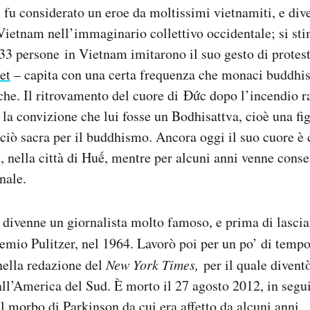
fu considerato un eroe da moltissimi vietnamiti, e di
 Vietnam nell’immaginario collettivo occidentale; si st
 33 persone in Vietnam imitarono il suo gesto di protesta
et
– capita con una certa frequenza che monaci buddhist
iche. Il ritrovamento del cuore di Đức dopo l’incendio r
la convizione che lui fosse un Bodhisattva, cioè una fig
ciò sacra per il buddhismo. Ancora oggi il suo cuore è 
nella città di Huế, mentre per alcuni anni venne conse
nale.
ivenne un giornalista molto famoso, e prima di lasci
emio Pulitzer, nel 1964. Lavorò poi per un po’ di temp
nella redazione del
New York Times,
per il quale divent
ll’America del Sud. È morto il 27 agosto 2012, in segui
 morbo di Parkinson da cui era affetto da alcuni anni.