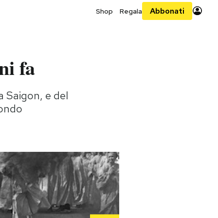
Abbonati
Shop
Regala
ni fa
a Saigon, e del
mondo