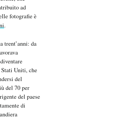
ntribuito ad
lle fotografie è
ni
.
 trent’anni: da
lavorava
 diventare
Stati Uniti, che
ndersi del
iù del 70 per
irigente del paese
retamente di
bandiera