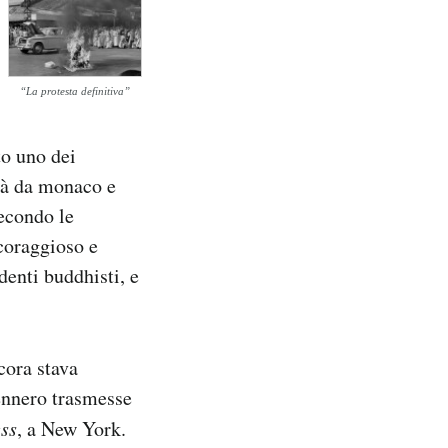
“La protesta definitiva”
to uno dei
ità da monaco e
econdo le
 coraggioso e
denti buddhisti, e
cora stava
vennero trasmesse
ss
, a New York.