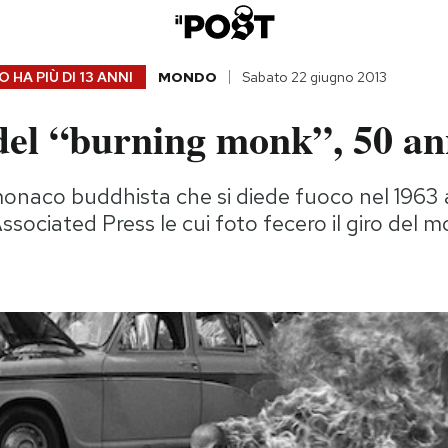
 HA PIÙ DI
13 ANNI
MONDO
Sabato 22 giugno 2013
del “burning monk”, 50 an
monaco buddhista che si diede fuoco nel 1963 
Associated Press le cui foto fecero il giro del 