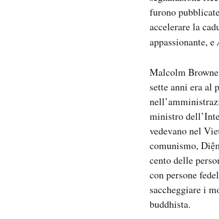
Notifiche mobile
furono pubblicate
Regala il Post
accelerare la cad
Hai bisogno di aiuto?
appassionante, e
Esci
Malcolm Browne a
sette anni era al
nell’amministrazi
ministro dell’Int
vedevano nel Viet
comunismo, Diệm s
cento delle perso
con persone fedeli
saccheggiare i mo
buddhista.