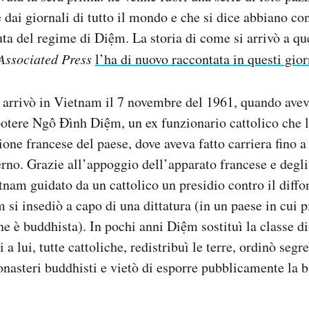
 dai giornali di tutto il mondo e che si dice abbiano co
uta del regime di Diệm. La storia di come si arrivò a que
Associated Press
l’ha di nuovo raccontata in questi gior
rrivò in Vietnam il 7 novembre del 1961, quando aveva
 potere Ngô Đình Diệm, un ex funzionario cattolico che 
one francese del paese, dove aveva fatto carriera fino a
erno. Grazie all’appoggio dell’apparato francese e degli 
nam guidato da un cattolico un presidio contro il diffo
i insediò a capo di una dittatura (in un paese in cui p
ne è buddhista). In pochi anni Diệm sostituì la classe d
 a lui, tutte cattoliche, redistribuì le terre, ordinò seg
nasteri buddhisti e vietò di esporre pubblicamente la 