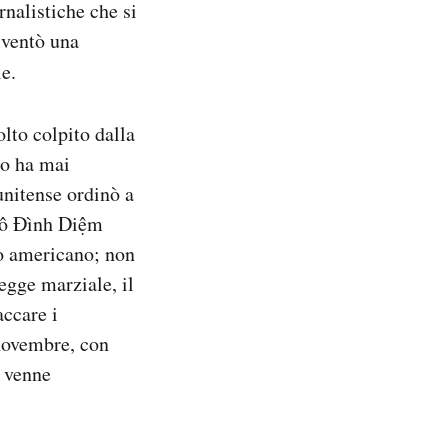
rnalistiche che si
iventò una
e.
lto colpito dalla
mo ha mai
unitense ordinò a
Ngô Đình Diệm
no americano; non
legge marziale, il
accare i
 novembre, con
e venne