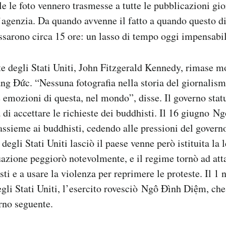
le le foto vennero trasmesse a tutte le pubblicazioni gio
’agenzia. Da quando avvenne il fatto a quando questo d
sarono circa 15 ore: un lasso di tempo oggi impensabil
te degli Stati Uniti, John Fitzgerald Kennedy, rimase mo
ng Đức. “Nessuna fotografia nella storia del giornalis
e emozioni di questa, nel mondo”, disse. Il governo stat
 di accettare le richieste dei buddhisti. Il 16 giugno 
 assieme ai buddhisti, cedendo alle pressioni del gover
degli Stati Uniti lasciò il paese venne però istituita la 
uazione peggiorò notevolmente, e il regime tornò ad att
ti e a usare la violenza per reprimere le proteste. Il 1
gli Stati Uniti, l’esercito rovesciò Ngô Đình Diệm, ch
orno seguente.