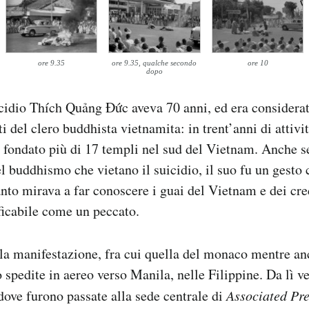
ore 9.35
ore 9.35, qualche secondo
ore 10
dopo
cidio Thích Quảng Đức aveva 70 anni, ed era considera
 del clero buddhista vietnamita: in trent’anni di attiv
 fondato più di 17 templi nel sud del Vietnam. Anche s
el buddhismo che vietano il suicidio, il suo fu un gesto
anto mirava a far conoscere i guai del Vietnam e dei cre
ficabile come un peccato.
la manifestazione, fra cui quella del monaco mentre an
 spedite in aereo verso Manila, nelle Filippine. Da lì 
dove furono passate alla sede centrale di
Associated Pre