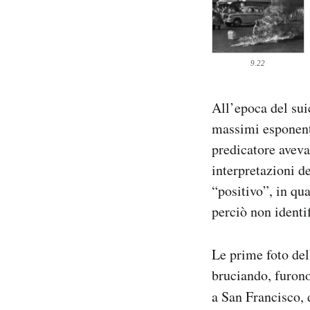
9.22
All’epoca del sui
massimi esponenti
predicatore aveva
interpretazioni d
“positivo”, in qu
perciò non identi
Le prime foto del
bruciando, furono
a San Francisco, 