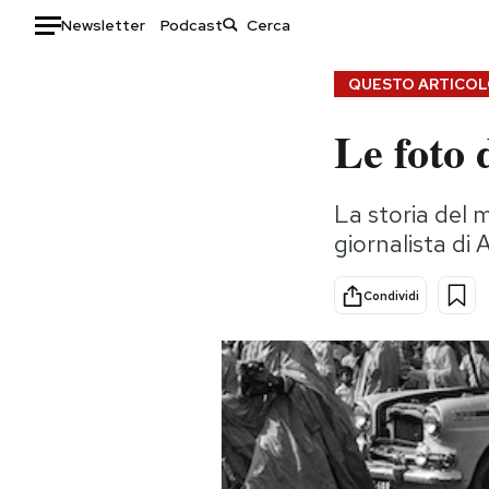
Newsletter
Podcast
Auto
QUESTO ARTICOLO
Le foto 
HOME
Italia
Moda
La storia del 
Mondo
Libri
giornalista di 
Politica
Consumismi
Tecnologia
Storie/Idee
Condividi
Internet
Ok Boomer!
Scienza
Media
Cultura
Europa
Economia
Altrecose
Sport
Mondiali calcio 2026