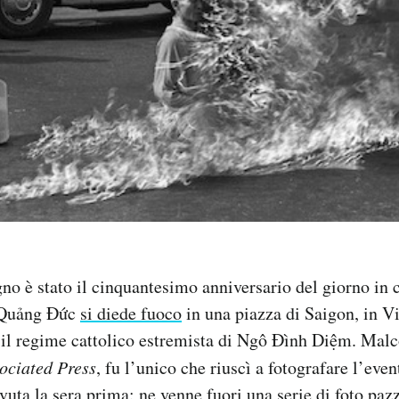
no è stato il cinquantesimo anniversario del giorno in 
 Quảng Đức
si diede fuoco
in una piazza di Saigon, in V
o il regime cattolico estremista di Ngô Đình Diệm. Ma
ociated Press
, fu l’unico che riuscì a fotografare l’eve
vuta la sera prima: ne venne fuori una serie di foto paz