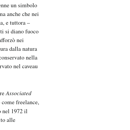
venne un simbolo
ima anche che nei
, e tuttora –
i si diano fuoco
afforzò nei
ura dalla natura
conservato nella
rvato nel caveau
are
Associated
o come freelance,
ò nel 1972 il
to alle