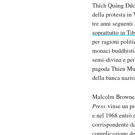
Thích Quảng Đức 
della protesta in
tre anni seguenti
soprattutto in Tib
per ragioni polit
monaci buddhisti 
semi-divina e per
pagoda Thien Mu, 
della banca nazio
Malcolm Browne d
Press
vinse un pr
e nel 1968 entrò 
corrispondente da
complicazione del