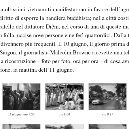
moltissimi vietnamiti manifestarono in favore dell’ug
 diritto di esporre la bandiera buddhista; nella città cost
ratello del dittatore Diệm, nel corso di una di queste ma
a folla, uccise nove persone e ne ferì quattordici. Dalla
 divennero più frequenti. Il 10 giugno, il giorno prima d
 Saigon, il giornalista Malcolm Browne ricevette una te
la ricostruzione – foto per foto, ora per ora – di cosa a
ione, la mattina dell’11 giugno.
11 giugno, ore 7.50
ore 9.00
ore 9.17