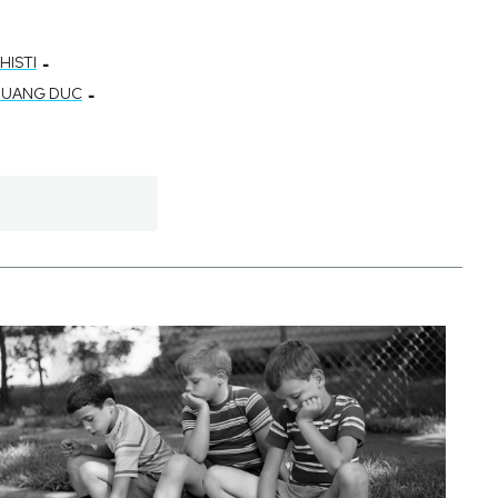
-
HISTI
-
QUANG DUC