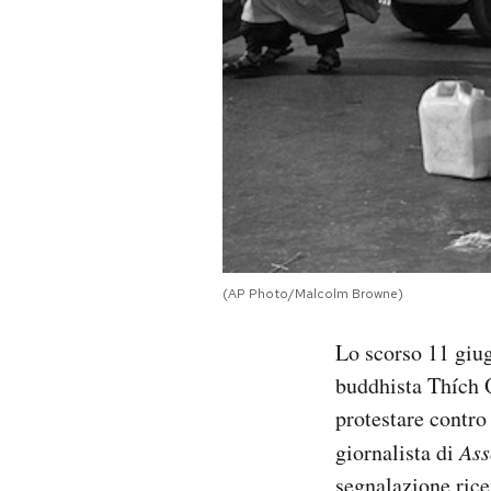
PODCAST
NEWSLETTER
I MIEI PREFERITI
SHOP
(AP Photo/Malcolm Browne)
CALENDARIO
Lo scorso 11 giug
buddhista Thích
AREA PERSONALE
protestare contr
giornalista di
Ass
Area Personale
Newsletter
segnalazione rice