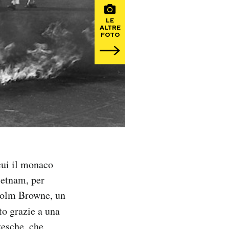
LE
ALTRE
FOTO
cui il monaco
ietnam, per
lcolm Browne, un
nto grazie a una
zesche, che