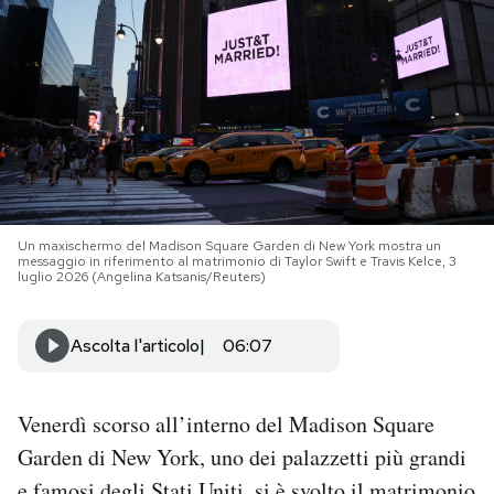
PODCAST
NEWSLETTER
I MIEI PREFERITI
Un maxischermo del Madison Square Garden di New York mostra un
messaggio in riferimento al matrimonio di Taylor Swift e Travis Kelce, 3
SHOP
luglio 2026 (Angelina Katsanis/Reuters)
CALENDARIO
Ascolta l'articolo
06:07
AREA PERSONALE
Venerdì scorso all’interno del Madison Square
Garden di New York, uno dei palazzetti più grandi
Area Personale
Newsletter
e famosi degli Stati Uniti, si è svolto il matrimonio