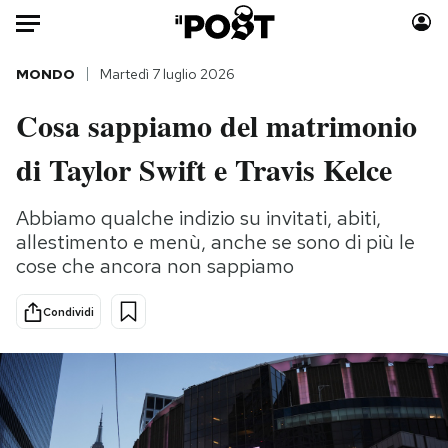
Auto
MONDO
Martedì 7 luglio 2026
Cosa sappiamo del matrimonio
HOME
di Taylor Swift e Travis Kelce
Italia
Moda
Mondo
Libri
Abbiamo qualche indizio su invitati, abiti,
Politica
Consumismi
allestimento e menù, anche se sono di più le
Tecnologia
Storie/Idee
cose che ancora non sappiamo
Internet
Ok Boomer!
Scienza
Media
Condividi
Cultura
Europa
Economia
Altrecose
Sport
Mondiali calcio 2026