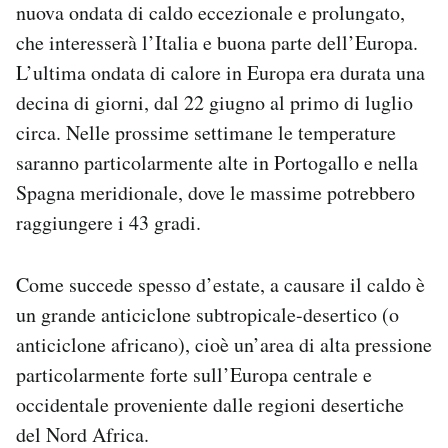
nuova ondata di caldo eccezionale e prolungato,
Notifiche mobile
che interesserà l’Italia e buona parte dell’Europa.
Regala il Post
Hai bisogno di aiuto?
L’ultima ondata di calore in Europa era durata una
Esci
decina di giorni, dal 22 giugno al primo di luglio
circa. Nelle prossime settimane le temperature
saranno particolarmente alte in Portogallo e nella
Spagna meridionale, dove le massime potrebbero
raggiungere i 43 gradi.
Come succede spesso d’estate, a causare il caldo è
un grande anticiclone subtropicale-desertico (o
anticiclone africano), cioè un’area di alta pressione
particolarmente forte sull’Europa centrale e
occidentale proveniente dalle regioni desertiche
del Nord Africa.