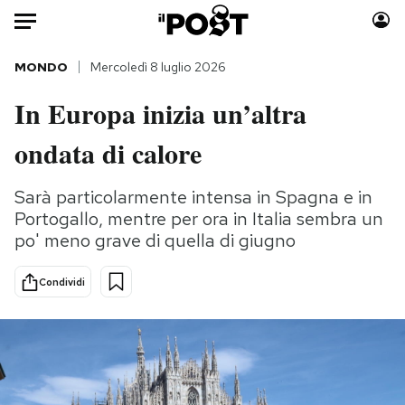
Auto
MONDO
Mercoledì 8 luglio 2026
In Europa inizia un’altra
HOME
ondata di calore
Italia
Moda
Mondo
Libri
Sarà particolarmente intensa in Spagna e in
Politica
Consumismi
Portogallo, mentre per ora in Italia sembra un
Tecnologia
Storie/Idee
po' meno grave di quella di giugno
Internet
Ok Boomer!
Scienza
Media
Condividi
Cultura
Europa
Economia
Altrecose
Sport
Mondiali calcio 2026