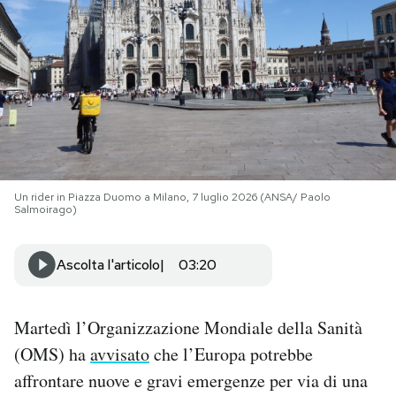
PODCAST
NEWSLETTER
I MIEI PREFERITI
Un rider in Piazza Duomo a Milano, 7 luglio 2026 (ANSA/ Paolo
Salmoirago)
SHOP
Ascolta l'articolo
03:20
CALENDARIO
Martedì l’Organizzazione Mondiale della Sanità
AREA PERSONALE
(OMS) ha
avvisato
che l’Europa potrebbe
Area Personale
affrontare nuove e gravi emergenze per via di una
Newsletter