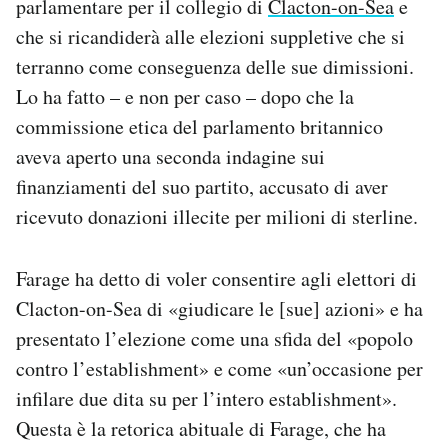
parlamentare per il collegio di
Clacton-on-Sea
e
Notifiche mobile
che si ricandiderà alle elezioni suppletive che si
Regala il Post
terranno come conseguenza delle sue dimissioni.
Hai bisogno di aiuto?
Lo ha fatto – e non per caso – dopo che la
Esci
commissione etica del parlamento britannico
aveva aperto una seconda indagine sui
finanziamenti del suo partito, accusato di aver
ricevuto donazioni illecite per milioni di sterline.
Farage ha detto di voler consentire agli elettori di
Clacton-on-Sea di «giudicare le [sue] azioni» e ha
presentato l’elezione come una sfida del «popolo
contro l’establishment» e come «un’occasione per
infilare due dita su per l’intero establishment».
Questa è la retorica abituale di Farage, che ha