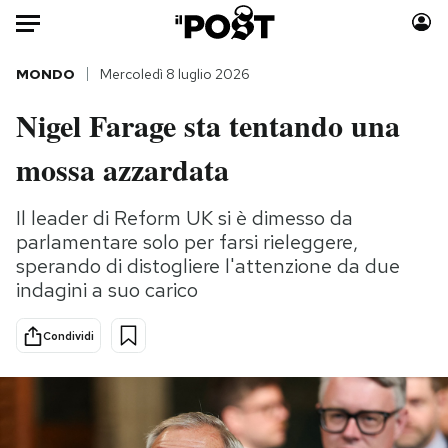
Auto
MONDO
Mercoledì 8 luglio 2026
Nigel Farage sta tentando una
HOME
mossa azzardata
Italia
Moda
Mondo
Libri
Il leader di Reform UK si è dimesso da
Politica
Consumismi
parlamentare solo per farsi rieleggere,
Tecnologia
Storie/Idee
sperando di distogliere l'attenzione da due
Internet
Ok Boomer!
indagini a suo carico
Scienza
Media
Condividi
Cultura
Europa
Economia
Altrecose
Sport
Mondiali calcio 2026