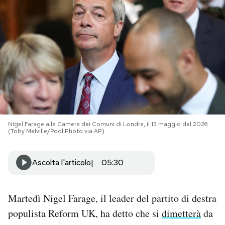
PODCAST
NEWSLETTER
I MIEI PREFERITI
SHOP
Nigel Farage alla Camera dei Comuni di Londra, il 13 maggio del 2026
(Toby Melville/Pool Photo via AP)
CALENDARIO
Ascolta l'articolo
05:30
AREA PERSONALE
Martedì Nigel Farage, il leader del partito di destra
Area Personale
populista Reform UK, ha detto che si
dimetterà
da
Newsletter