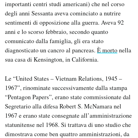
importanti centri studi americani) che nel corso
Notifiche mobile
degli anni Sessanta aveva cominciato a nutrire
Regala il Post
Hai bisogno di aiuto?
sentimenti di opposizione alla guerra. Aveva 92
Esci
anni e lo scorso febbraio, secondo quanto
comunicato dalla famiglia, gli era stato
diagnosticato un cancro al pancreas.
È morto
nella
sua casa di Kensington, in California.
Le “United States – Vietnam Relations, 1945 –
1967”, rinominate successivamente dalla stampa
“Pentagon Papers”, erano state commissionate dal
Segretario alla difesa Robert S. McNamara nel
1967 e erano state consegnate all’amministrazione
statunitense nel 1968. Si trattava di uno studio che
dimostrava come ben quattro amministrazioni, da