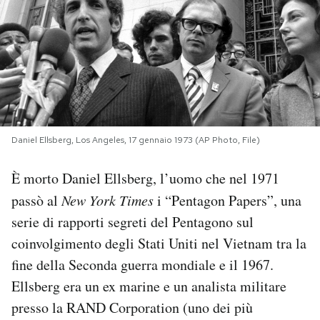
PODCAST
NEWSLETTER
I MIEI PREFERITI
Daniel Ellsberg, Los Angeles, 17 gennaio 1973 (AP Photo, File)
SHOP
È morto Daniel Ellsberg, l’uomo che nel 1971
passò al
New York Times
i “Pentagon Papers”, una
CALENDARIO
serie di rapporti segreti del Pentagono sul
coinvolgimento degli Stati Uniti nel Vietnam tra la
fine della Seconda guerra mondiale e il 1967.
AREA PERSONALE
Ellsberg era un ex marine e un analista militare
Area Personale
presso la RAND Corporation (uno dei più
Newsletter