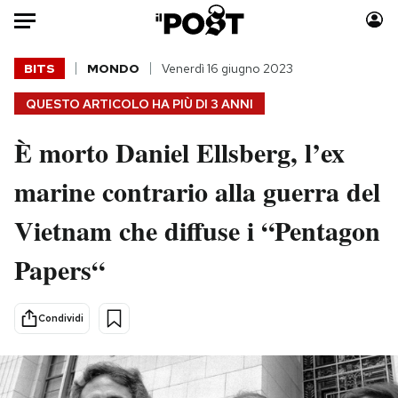
Auto
BITS
MONDO
Venerdì 16 giugno 2023
QUESTO ARTICOLO HA PIÙ DI
3 ANNI
HOME
È morto Daniel Ellsberg, l’ex
Italia
Moda
Mondo
Libri
marine contrario alla guerra del
Politica
Consumismi
Vietnam che diffuse i “Pentagon
Tecnologia
Storie/Idee
Internet
Ok Boomer!
Papers“
Scienza
Media
Cultura
Europa
Condividi
Economia
Altrecose
Sport
Mondiali calcio 2026