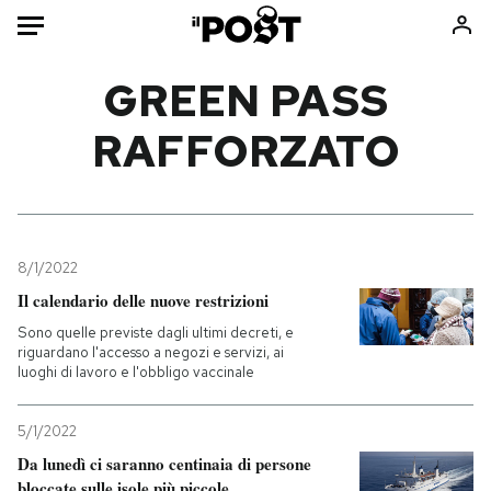
Auto
GREEN PASS
RAFFORZATO
HOME
Italia
Moda
Mondo
Libri
Politica
Consumismi
8/1/2022
Tecnologia
Storie/Idee
Il calendario delle nuove restrizioni
Internet
Ok Boomer!
Sono quelle previste dagli ultimi decreti, e
Scienza
Media
riguardano l'accesso a negozi e servizi, ai
luoghi di lavoro e l'obbligo vaccinale
Cultura
Europa
Economia
Altrecose
5/1/2022
Sport
Mondiali calcio 2026
Da lunedì ci saranno centinaia di persone
bloccate sulle isole più piccole