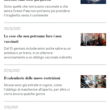
Sono quelle che non si sono vaccinate e che
PODCAST
senza Green Pass non potranno più prendere
il traghetto verso il continente
NEWSLETTER
30/12/2021
Le cose che non potranno fare i non
vaccinati
I MIEI PREFERITI
Dal 10 gennaio includeranno anche salire su un
autobus o un treno, in un ulteriore
avvicinamento a un obbligo vaccinale indiretto
SHOP
27/12/2021
CALENDARIO
Il calendario delle nuove restrizioni
Alcune sono già entrate in vigore, come
l'obbligo di mascherine all'aperto, per altre ci
AREA PERSONALE
vorrà ancora qualche giorno
Entra
7/12/2021