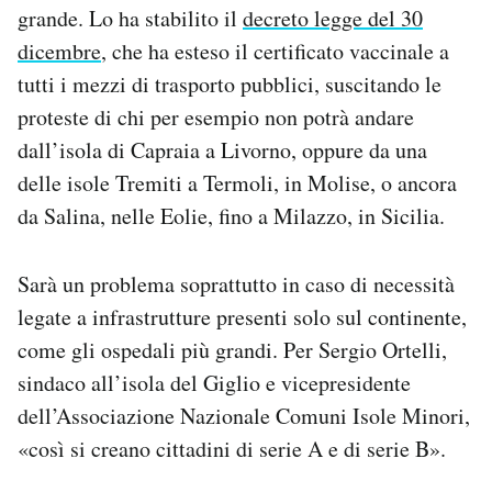
grande. Lo ha stabilito il
decreto legge del 30
Notifiche mobile
Regala il Post
dicembre
, che ha esteso il certificato vaccinale a
Hai bisogno di aiuto?
tutti i mezzi di trasporto pubblici, suscitando le
Esci
proteste di chi per esempio non potrà andare
dall’isola di Capraia a Livorno, oppure da una
delle isole Tremiti a Termoli, in Molise, o ancora
da Salina, nelle Eolie, fino a Milazzo, in Sicilia.
Sarà un problema soprattutto in caso di necessità
legate a infrastrutture presenti solo sul continente,
come gli ospedali più grandi. Per Sergio Ortelli,
sindaco all’isola del Giglio e vicepresidente
dell’Associazione Nazionale Comuni Isole Minori,
«così si creano cittadini di serie A e di serie B».