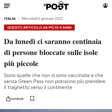
Auto
ITALIA
Mercoledì 5 gennaio 2022
QUESTO ARTICOLO HA PIÙ DI
4 ANNI
HOME
Da lunedì ci saranno centinaia
Italia
Moda
di persone bloccate sulle isole
Mondo
Libri
Politica
Consumismi
più piccole
Tecnologia
Storie/Idee
Internet
Ok Boomer!
Sono quelle che non si sono vaccinate e che
Scienza
Media
senza Green Pass non potranno più prendere
Cultura
Europa
il traghetto verso il continente
Economia
Altrecose
Condividi
Sport
Mondiali calcio 2026