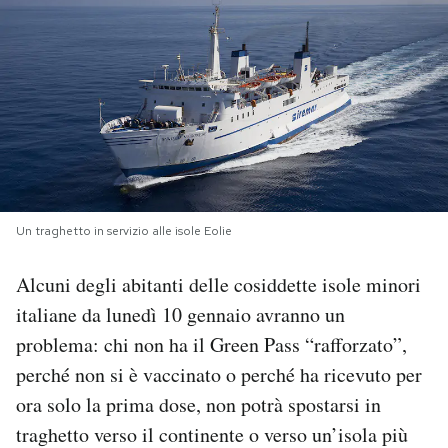
PODCAST
NEWSLETTER
I MIEI PREFERITI
Un traghetto in servizio alle isole Eolie
SHOP
Alcuni degli abitanti delle cosiddette isole minori
CALENDARIO
italiane da lunedì 10 gennaio avranno un
problema: chi non ha il Green Pass “rafforzato”,
AREA PERSONALE
perché non si è vaccinato o perché ha ricevuto per
ora solo la prima dose, non potrà spostarsi in
Area Personale
traghetto verso il continente o verso un’isola più
Newsletter