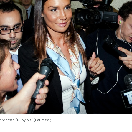
l processo “Ruby bis” (LaPresse)