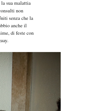
 la sua malattia
consulti non
Uniti senza che la
ubbio anche il
nime, di feste con
guay.