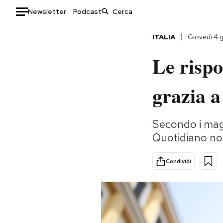
Newsletter
Podcast
Auto
ITALIA
Giovedì 4 
Le rispo
HOME
Italia
Moda
grazia a
Mondo
Libri
Politica
Consumismi
Secondo i magi
Tecnologia
Storie/Idee
Quotidiano n
Internet
Ok Boomer!
Scienza
Media
Condividi
Cultura
Europa
Economia
Altrecose
Sport
Mondiali calcio 2026