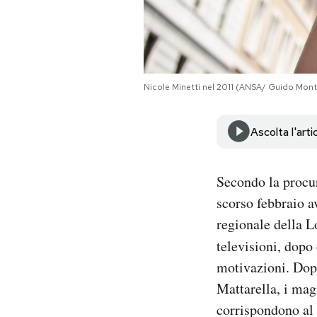
Notifiche mobile
Regala il Post
Hai bisogno di aiuto?
Esci
Nicole Minetti nel 2011 (ANSA/ Guido Mont
Ascolta l'arti
Secondo la procur
scorso febbraio a
regionale della L
televisioni, dopo
motivazioni. Do
Mattarella, i mag
corrispondono al 