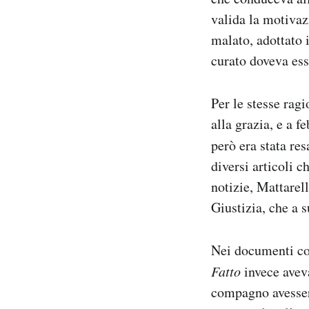
valida la motivazi
malato, adottato
curato doveva esse
Per le stesse rag
alla grazia, e a f
però era stata res
diversi articoli 
notizie, Mattarel
Giustizia, che a 
Nei documenti con
Fatto
invece aveva
compagno avessero