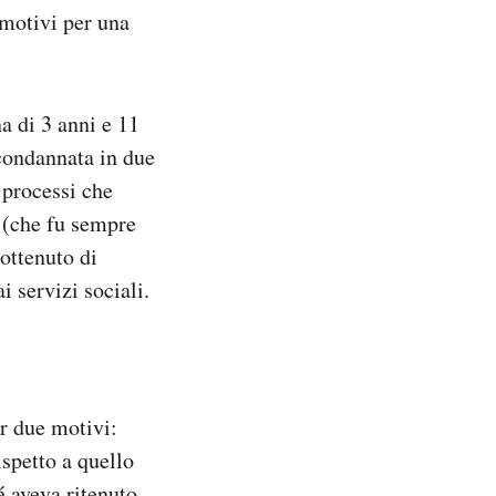
 motivi per una
a di 3 anni e 11
 condannata in due
e processi che
i (che fu sempre
ottenuto di
i servizi sociali.
er due motivi:
ispetto a quello
é aveva ritenuto