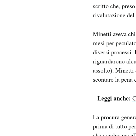
scritto che, pres
rivalutazione de
Minetti aveva chi
mesi per peculato
diversi processi. 
riguardarono alcu
assolto). Minetti
scontare la pena c
– Leggi anche:
C
La procura genera
prima di tutto pe
che conduceva all