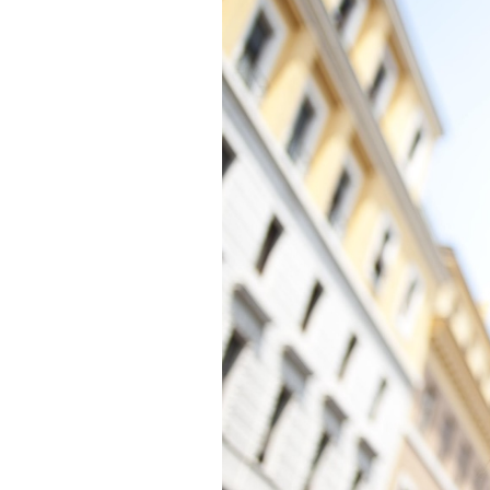
PODCAST
NEWSLETTER
I MIEI PREFERITI
SHOP
CALENDARIO
AREA PERSONALE
Area Personale
Newsletter