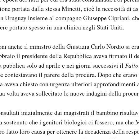
one portata dalla stessa Minetti, cioè la necessità di ass
 in Uruguay insieme al compagno Giuseppe Cipriani, che
re portato spesso in una clinica negli Stati Uniti.
ioni anche il ministro della Giustizia Carlo Nordio si er
ebbraio il presidente della Repubblica aveva firmato il d
a pubblica solo ad aprile e nei giorni successivi il
Fatto
che contestavano il parere della procura. Dopo che erano
la aveva chiesto con urgenza ulteriori approfondimenti a
sua volta aveva sollecitato le nuove indagini della procu
sultati inizialmente dai magistrati il bambino risultav
 sostenuto che i genitori biologici ci fossero, ma che M
 fatto loro causa per ottenere la decadenza della respo