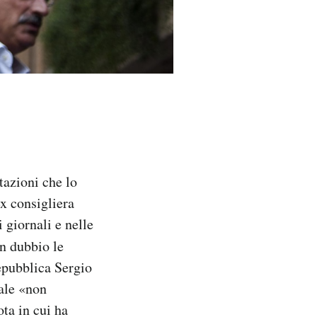
tazioni che lo
ex consigliera
 giornali e nelle
n dubbio le
epubblica Sergio
nale «non
ta in cui ha