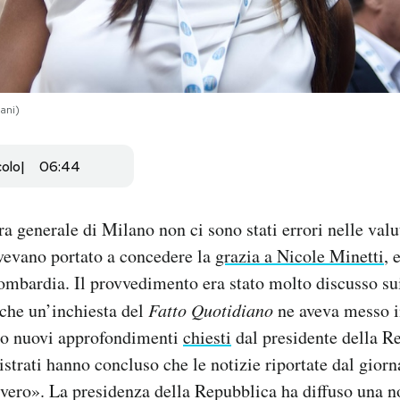
ani)
colo
06:44
a generale di Milano non ci sono stati errori nelle valu
vevano portato a concedere la
grazia a Nicole Minetti
, 
ombardia. Il provvedimento era stato molto discusso sui
 che un’inchiesta del
Fatto Quotidiano
ne aveva messo i
po nuovi approfondimenti
chiesti
dal presidente della R
istrati hanno concluso che le notizie riportate dal gior
vero». La presidenza della Repubblica ha diffuso una no