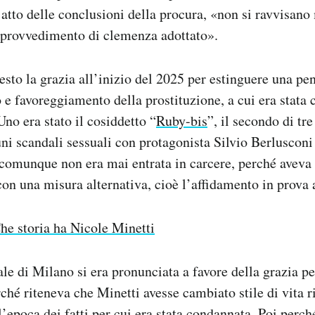
o atto delle conclusioni della procura, «non si ravvisano
l provvedimento di clemenza adottato».
esto la grazia all’inizio del 2025 per estinguere una pen
 e favoreggiamento della prostituzione, a cui era stata
Uno era stato il cosiddetto “
Ruby-bis
”, il secondo di tr
ni scandali sessuali con protagonista Silvio Berluscon
 comunque non era mai entrata in carcere, perché aveva 
on una misura alternativa, cioè l’affidamento in prova a
he storia ha Nicole Minetti
le di Milano si era pronunciata a favore della grazia p
rché riteneva che Minetti avesse cambiato stile di vita r
’epoca dei fatti per cui era stata condannata. Poi perch