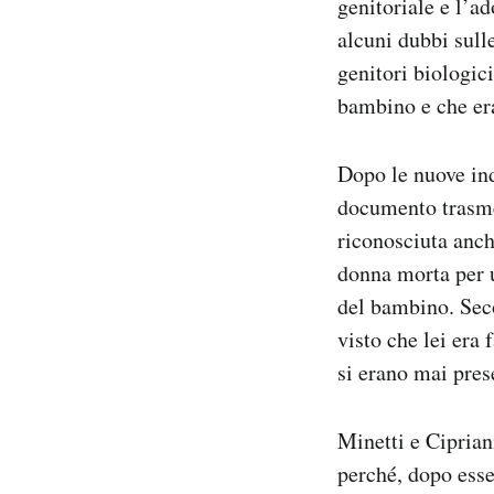
genitoriale e l’a
alcuni dubbi sull
genitori biologic
bambino e che era
Dopo le nuove ind
documento trasme
riconosciuta anch
donna morta per u
del bambino. Secon
visto che lei era
si erano mai prese
Minetti e Cipriani
perché, dopo esse