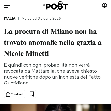
Auto
ITALIA
Mercoledì 3 giugno 2026
La procura di Milano non ha
HOME
trovato anomalie nella grazia a
Italia
Moda
Mondo
Libri
Nicole Minetti
Politica
Consumismi
Tecnologia
Storie/Idee
E quindi con ogni probabilità non verrà
revocata da Mattarella, che aveva chiesto
Internet
Ok Boomer!
nuove verifiche dopo un’inchiesta del Fatto
Scienza
Media
Quotidiano
Cultura
Europa
Economia
Altrecose
Condividi
Sport
Mondiali calcio 2026