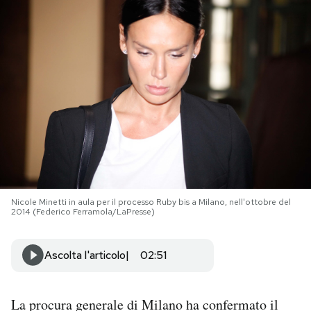
PODCAST
NEWSLETTER
I MIEI PREFERITI
SHOP
Nicole Minetti in aula per il processo Ruby bis a Milano, nell'ottobre del
CALENDARIO
2014 (Federico Ferramola/LaPresse)
Ascolta l'articolo
02:51
AREA PERSONALE
Area Personale
La procura generale di Milano ha confermato il
Newsletter