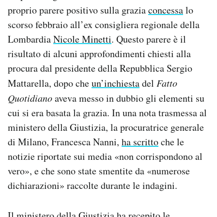
Notifiche mobile
proprio parere positivo sulla grazia
concessa
lo
Regala il Post
scorso febbraio all’ex consigliera regionale della
Hai bisogno di aiuto?
Lombardia
Nicole Minetti
. Questo parere è il
Esci
risultato di alcuni approfondimenti chiesti alla
procura dal presidente della Repubblica Sergio
Mattarella, dopo che
un’inchiesta
del
Fatto
Quotidiano
aveva messo in dubbio gli elementi su
cui si era basata la grazia. In una nota trasmessa al
ministero della Giustizia, la procuratrice generale
di Milano, Francesca Nanni,
ha scritto
che le
notizie riportate sui media «non corrispondono al
vero», e che sono state smentite da «numerose
dichiarazioni» raccolte durante le indagini.
Il ministero della Giustizia ha recepito le