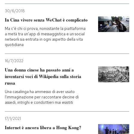
30/6/2018
PODCAST
In Cina vivere senza WeChat è complicato
Ma c'è chi ci prova, nonostante la piattaforma
NEWSLETTER
a metà tra un'app di messaggistica e un social
network sia entrata in ogni aspetto della vita
quotidiana
I MIEI PREFERITI
16/7/2022
Una donna cinese ha passato anni a
SHOP
inventarsi voci di Wikipedia sulla storia
russa
CALENDARIO
Una casalinga ha ammesso di aver usato
l'immaginazione per raccontare decine di
assedi, intrighi e condottieri mai esistiti
AREA PERSONALE
17/1/2021
Entra
Internet è ancora libera a Hong Kong?