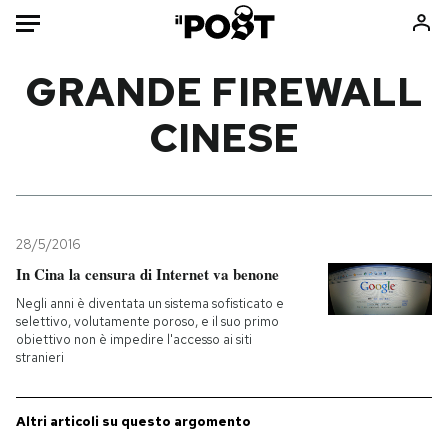
Auto
GRANDE FIREWALL
CINESE
HOME
Italia
Moda
Mondo
Libri
Politica
Consumismi
28/5/2016
Tecnologia
Storie/Idee
In Cina la censura di Internet va benone
Internet
Ok Boomer!
Negli anni è diventata un sistema sofisticato e
Scienza
Media
selettivo, volutamente poroso, e il suo primo
obiettivo non è impedire l'accesso ai siti
Cultura
Europa
stranieri
Economia
Altrecose
Sport
Mondiali calcio 2026
Altri articoli su questo argomento