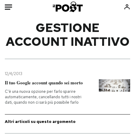
Auto
GESTIONE
ACCOUNT INATTIVO
HOME
Italia
Moda
Mondo
Libri
Politica
Consumismi
12/4/2013
Tecnologia
Storie/Idee
Il tuo Google account quando sei morto
Internet
Ok Boomer!
C'è una nuova opzione per farlo sparire
Scienza
Media
automaticamente, cancellando tutti i nostri
dati, quando non ci sarà più possibile farlo
Cultura
Europa
Economia
Altrecose
Sport
Mondiali calcio 2026
Altri articoli su questo argomento