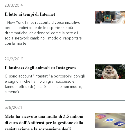
23/3/2014
PODCAST
Il lutto ai tempi di Internet
Il New York Times racconta diverse iniziative
per la condivisione delle esperienze più
NEWSLETTER
drammatiche, chiedendosi come la rete e i
social network cambino il modo di rapportarsi
con la morte
I MIEI PREFERITI
20/2/2016
Il business degli animali su Instagram
SHOP
Ci sono account "intestati" a porcospini, conigli
e cagnolini che hanno un gran successo e
fanno molti soldi (finché l'animale non muore,
CALENDARIO
almeno)
AREA PERSONALE
5/6/2024
Meta ha ricevuto una multa di 3,5 milioni
Entra
di euro dall’Antitrust per la gestione della
registrazione e la sospensione degli