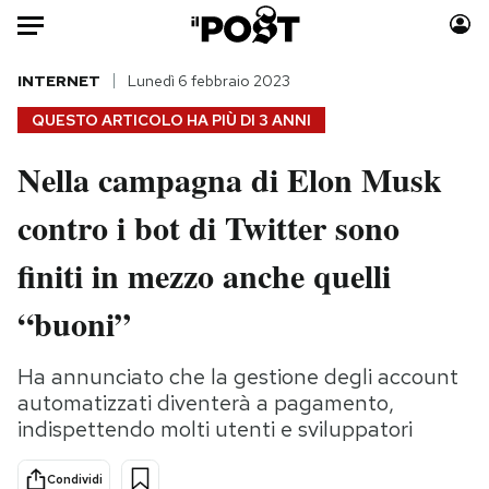
Auto
INTERNET
Lunedì 6 febbraio 2023
QUESTO ARTICOLO HA PIÙ DI
3 ANNI
HOME
Nella campagna di Elon Musk
Italia
Moda
contro i bot di Twitter sono
Mondo
Libri
Politica
Consumismi
finiti in mezzo anche quelli
Tecnologia
Storie/Idee
Internet
Ok Boomer!
“buoni”
Scienza
Media
Cultura
Europa
Ha annunciato che la gestione degli account
automatizzati diventerà a pagamento,
Economia
Altrecose
indispettendo molti utenti e sviluppatori
Sport
Mondiali calcio 2026
Condividi