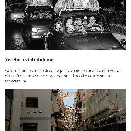
Vecchie estati italiane
Foto in bianco e nero di come passavamo le vacanze una volta:
cioè più o meno come ora, negli stessi posti e con le stesse
scocciature