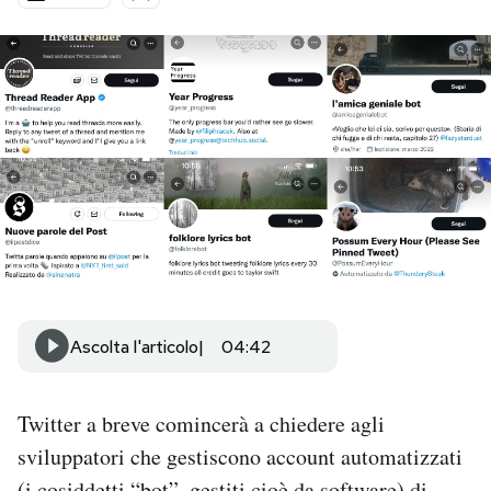
PODCAST
NEWSLETTER
I MIEI PREFERITI
SHOP
CALENDARIO
Ascolta l'articolo
04:42
AREA PERSONALE
Twitter a breve comincerà a chiedere agli
Area Personale
sviluppatori che gestiscono account automatizzati
Newsletter
(i cosiddetti “bot”, gestiti cioè da software) di