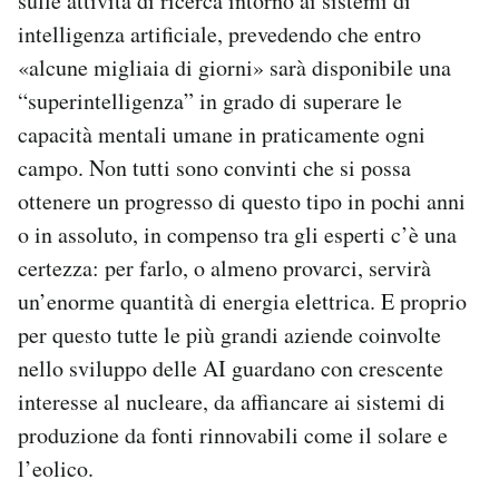
sulle attività di ricerca intorno ai sistemi di
Notifiche mobile
intelligenza artificiale, prevedendo che entro
Regala il Post
«alcune migliaia di giorni» sarà disponibile una
Hai bisogno di aiuto?
“superintelligenza” in grado di superare le
Esci
capacità mentali umane in praticamente ogni
campo. Non tutti sono convinti che si possa
ottenere un progresso di questo tipo in pochi anni
o in assoluto, in compenso tra gli esperti c’è una
certezza: per farlo, o almeno provarci, servirà
un’enorme quantità di energia elettrica. E proprio
per questo tutte le più grandi aziende coinvolte
nello sviluppo delle AI guardano con crescente
interesse al nucleare, da affiancare ai sistemi di
produzione da fonti rinnovabili come il solare e
l’eolico.