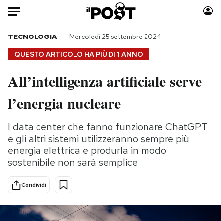
Auto
TECNOLOGIA
Mercoledì 25 settembre 2024
QUESTO ARTICOLO HA PIÙ DI
1 ANNO
HOME
All’intelligenza artificiale serve
Italia
Moda
l’energia nucleare
Mondo
Libri
Politica
Consumismi
I data center che fanno funzionare ChatGPT
Tecnologia
Storie/Idee
e gli altri sistemi utilizzeranno sempre più
Internet
Ok Boomer!
energia elettrica e produrla in modo
Scienza
Media
sostenibile non sarà semplice
Cultura
Europa
Economia
Altrecose
Condividi
Sport
Mondiali calcio 2026