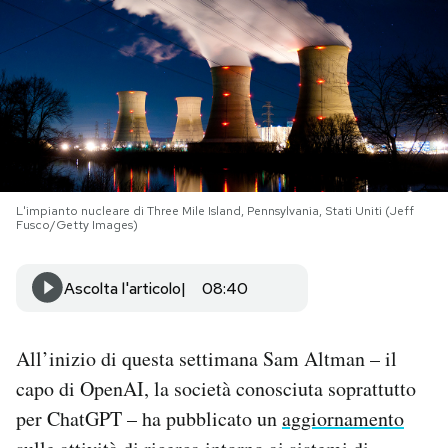
PODCAST
NEWSLETTER
I MIEI PREFERITI
L'impianto nucleare di Three Mile Island, Pennsylvania, Stati Uniti (Jeff
Fusco/Getty Images)
SHOP
Ascolta l'articolo
08:40
CALENDARIO
All’inizio di questa settimana Sam Altman – il
AREA PERSONALE
capo di OpenAI, la società conosciuta soprattutto
Area Personale
per ChatGPT – ha pubblicato un
aggiornamento
Newsletter