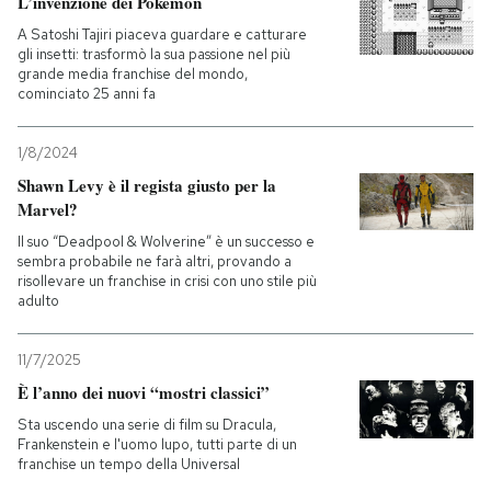
L’invenzione dei Pokémon
A Satoshi Tajiri piaceva guardare e catturare
PODCAST
gli insetti: trasformò la sua passione nel più
grande media franchise del mondo,
cominciato 25 anni fa
NEWSLETTER
1/8/2024
Shawn Levy è il regista giusto per la
I MIEI PREFERITI
Marvel?
Il suo “Deadpool & Wolverine” è un successo e
SHOP
sembra probabile ne farà altri, provando a
risollevare un franchise in crisi con uno stile più
adulto
CALENDARIO
11/7/2025
È l’anno dei nuovi “mostri classici”
AREA PERSONALE
Sta uscendo una serie di film su Dracula,
Frankenstein e l'uomo lupo, tutti parte di un
Entra
franchise un tempo della Universal