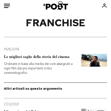
Auto
FRANCHISE
HOME
Italia
Moda
Mondo
Libri
19/8/2018
Politica
Consumismi
Le migliori saghe della storia del cinema
Tecnologia
Storie/Idee
Ordinate in base alla media dei voti assegnati a
ogni film dai più importanti critici
Internet
Ok Boomer!
cinematografici
Scienza
Media
Cultura
Europa
Altri articoli su questo argomento
Economia
Altrecose
Sport
Mondiali calcio 2026
27/2/2021