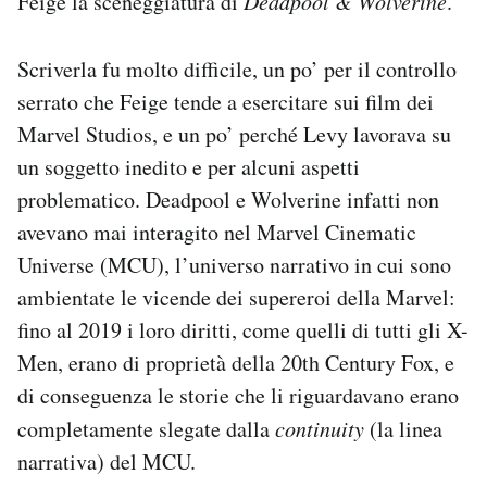
Feige la sceneggiatura di
Deadpool & Wolverine
.
Notifiche mobile
Regala il Post
Scriverla fu molto difficile, un po’ per il controllo
Hai bisogno di aiuto?
serrato che Feige tende a esercitare sui film dei
Esci
Marvel Studios, e un po’ perché Levy lavorava su
un soggetto inedito e per alcuni aspetti
problematico. Deadpool e Wolverine infatti non
avevano mai interagito nel Marvel Cinematic
Universe (MCU), l’universo narrativo in cui sono
ambientate le vicende dei supereroi della Marvel:
fino al 2019 i loro diritti, come quelli di tutti gli X-
Men, erano di proprietà della 20th Century Fox, e
di conseguenza le storie che li riguardavano erano
completamente slegate dalla
continuity
(la linea
narrativa) del MCU.