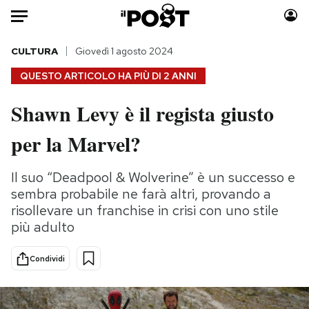
Auto
CULTURA
Giovedì 1 agosto 2024
QUESTO ARTICOLO HA PIÙ DI
2 ANNI
HOME
Shawn Levy è il regista giusto
Italia
Moda
per la Marvel?
Mondo
Libri
Politica
Consumismi
Il suo “Deadpool & Wolverine” è un successo e
Tecnologia
Storie/Idee
sembra probabile ne farà altri, provando a
Internet
Ok Boomer!
risollevare un franchise in crisi con uno stile
Scienza
Media
più adulto
Cultura
Europa
Economia
Altrecose
Condividi
Sport
Mondiali calcio 2026