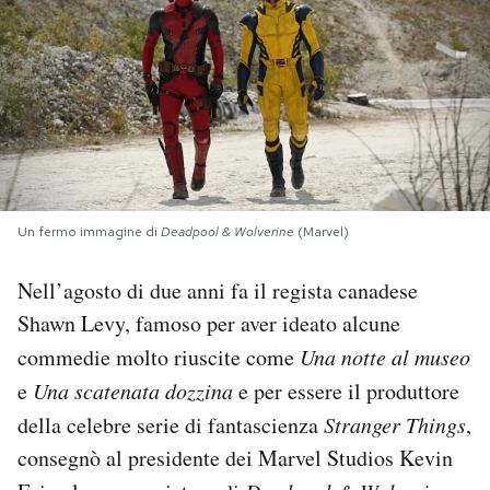
PODCAST
NEWSLETTER
I MIEI PREFERITI
Un fermo immagine di
Deadpool & Wolverine
(Marvel)
SHOP
Nell’agosto di due anni fa il regista canadese
Shawn Levy, famoso per aver ideato alcune
CALENDARIO
commedie molto riuscite come
Una notte al museo
e
Una scatenata dozzina
e per essere il produttore
AREA PERSONALE
della celebre serie di fantascienza
Stranger Things
,
Area Personale
consegnò al presidente dei Marvel Studios Kevin
Newsletter