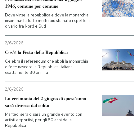
1946, comune per comune
PODCAST
Dove vinse la repubblica e dove la monarchia,
insomma: fu tutto molto più sfumato rispetto al
divario fra Nord e Sud
NEWSLETTER
2/6/2026
Cos’è la Festa della Repubblica
I MIEI PREFERITI
Celebra il referendum che abolì la monarchia
e fece nascere la Repubblica italiana,
esattamente 80 anni fa
SHOP
2/6/2026
CALENDARIO
La cerimonia del 2 giugno di quest’anno
sarà diversa dal solito
AREA PERSONALE
Martedì sera ci sarà un grande evento con
artisti e sportivi, per gli 80 anni della
Repubblica
Entra