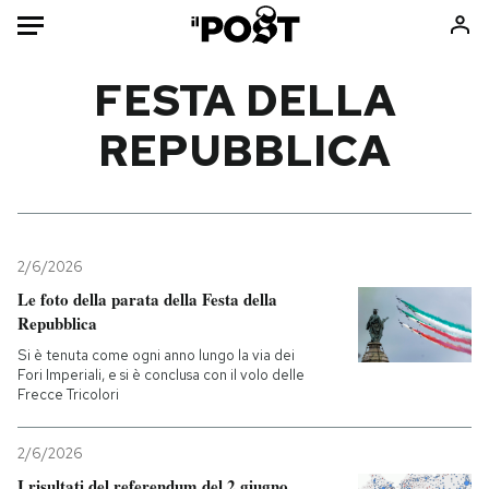
Auto
FESTA DELLA
REPUBBLICA
HOME
Italia
Moda
Mondo
Libri
Politica
Consumismi
2/6/2026
Tecnologia
Storie/Idee
Le foto della parata della Festa della
Internet
Ok Boomer!
Repubblica
Scienza
Media
Si è tenuta come ogni anno lungo la via dei
Cultura
Europa
Fori Imperiali, e si è conclusa con il volo delle
Frecce Tricolori
Economia
Altrecose
Sport
Mondiali calcio 2026
2/6/2026
I risultati del referendum del 2 giugno