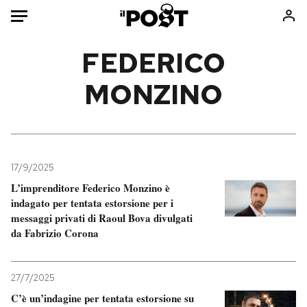
Auto
FEDERICO
MONZINO
HOME
Italia
Moda
Mondo
Libri
Politica
Consumismi
17/9/2025
Tecnologia
Storie/Idee
L’imprenditore Federico Monzino è
Internet
Ok Boomer!
indagato per tentata estorsione per i
Scienza
Media
messaggi privati di Raoul Bova divulgati
da Fabrizio Corona
Cultura
Europa
Economia
Altrecose
Sport
Mondiali calcio 2026
27/7/2025
C’è un’indagine per tentata estorsione su