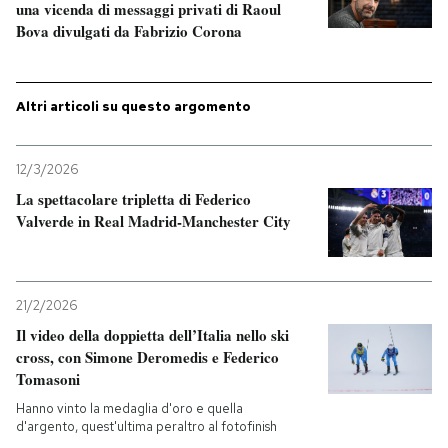
una vicenda di messaggi privati di Raoul
Bova divulgati da Fabrizio Corona
PODCAST
NEWSLETTER
Altri articoli su questo argomento
12/3/2026
I MIEI PREFERITI
La spettacolare tripletta di Federico
Valverde in Real Madrid-Manchester City
SHOP
CALENDARIO
21/2/2026
Il video della doppietta dell’Italia nello ski
cross, con Simone Deromedis e Federico
AREA PERSONALE
Tomasoni
Hanno vinto la medaglia d'oro e quella
Entra
d'argento, quest'ultima peraltro al fotofinish