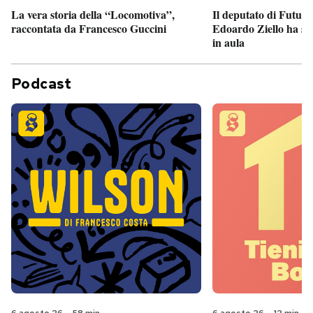
Il deputato di Futur
La vera storia della “Locomotiva”,
Edoardo Ziello ha sv
raccontata da Francesco Guccini
in aula
Podcast
6 agosto 26
-
58 min
6 agosto 26
-
12 min