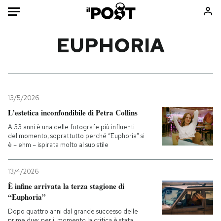
Auto
EUPHORIA
HOME
Italia
Moda
Mondo
Libri
13/5/2026
Politica
Consumismi
L’estetica inconfondibile di Petra Collins
Tecnologia
Storie/Idee
A 33 anni è una delle fotografe più influenti
del momento, soprattutto perché “Euphoria” si
Internet
Ok Boomer!
è – ehm – ispirata molto al suo stile
Scienza
Media
Cultura
Europa
13/4/2026
Economia
Altrecose
È infine arrivata la terza stagione di
“Euphoria”
Sport
Mondiali calcio 2026
Dopo quattro anni dal grande successo delle
prime due: per il momento la critica è stata