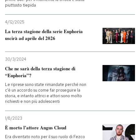
piuttosto tiepida
PODCAST
4/12/2025
La terza stagione della serie Euphoria
NEWSLETTER
uscirà ad aprile del 2026
I MIEI PREFERITI
30/3/2024
Che ne sarà della terza stagione di
SHOP
“Euphoria”?
Le riprese sono state rimandate perché non
c'è un accordo su come far proseguire la
CALENDARIO
storia, e intanto attrici e attori sono molto
richiesti e non più adolescenti
AREA PERSONALE
1/8/2023
È morto l’attore Angus Cloud
Entra
Era diventato noto per il suo ruolo di Fezco