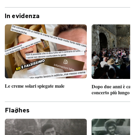
In evidenza
Le creme solari spiegate male
Dopo due anni è camb
concerto più lungo d
Fla
hes