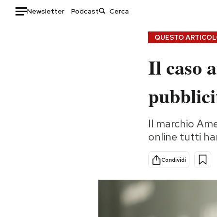
Newsletter
Podcast
Auto
QUESTO ARTICOLO
Il caso 
HOME
Italia
Moda
pubblic
Mondo
Libri
Politica
Consumismi
Il marchio Amer
Tecnologia
Storie/Idee
online tutti h
Internet
Ok Boomer!
Scienza
Media
Condividi
Cultura
Europa
Economia
Altrecose
Sport
Mondiali calcio 2026