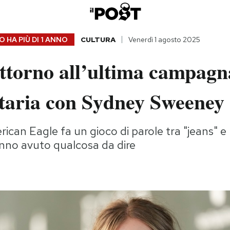
 HA PIÙ DI
1 ANNO
CULTURA
Venerdì 1 agosto 2025
attorno all’ultima campagn
itaria con Sydney Sweeney
ican Eagle fa un gioco di parole tra "jeans" e 
anno avuto qualcosa da dire