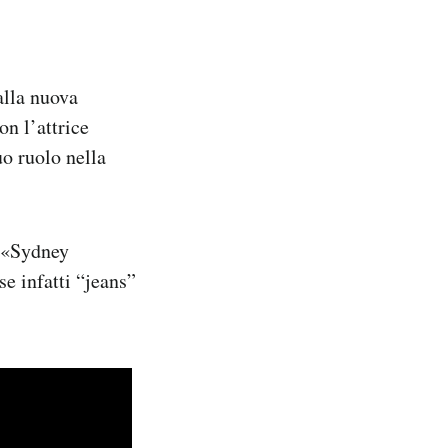
alla nuova
n l’attrice
o ruolo nella
(«Sydney
se infatti “jeans”