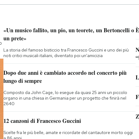
«Un musico fallito, un pio, un teorete, un Bertoncelli o
È
un prete»
o
N
La storia del famoso bisticcio tra Francesco Guccini e uno dei più
noti critici musicali italiani, diventato poi un'amicizia
“
Dopo due anni è cambiato accordo nel concerto più
L
lungo di sempre
Composto da John Cage, lo esegue da quasi 25 anni un piccolo
F
organo in una chiesa in Germania per un progetto che finirà nel
2640
Z
12 canzoni di Francesco Guccini
Scelte fra le più belle, amate e ricordate del cantautore morto oggi
a 86 anni