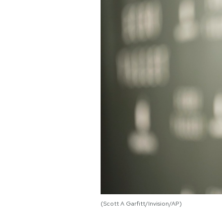
PODCAST
NEWSLETTER
I MIEI PREFERITI
SHOP
CALENDARIO
AREA PERSONALE
Area Personale
(Scott A Garfitt/Invision/AP)
Newsletter