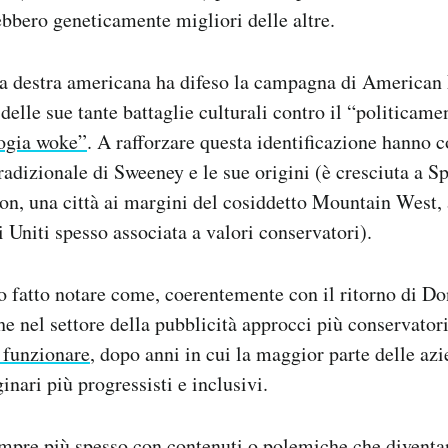
ebbero geneticamente migliori delle altre.
 la destra americana ha difeso la campagna di American
delle sue tante battaglie culturali contro il “politicame
ogia woke”
. A rafforzare questa identificazione hanno c
tradizionale di Sweeney e le sue origini (è cresciuta a S
on, una città ai margini del cosiddetto Mountain West,
i Uniti spesso associata a valori conservatori).
to fatto notare come, coerentemente con il ritorno di D
e nel settore della pubblicità approcci più conservatori
 funzionare
, dopo anni in cui la maggior parte delle az
nari più progressisti e inclusivi.
pre più spesso con contenuti o polemiche che diventano