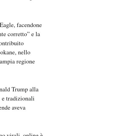
 Eagle, facendone
nte corretto” e la
ontribuito
pokane, nello
 ampia regione
onald Trump alla
 e tradizionali
iende aveva
 virali, online è