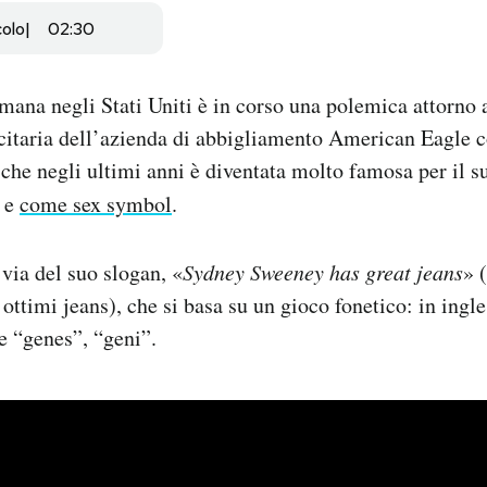
colo
02:30
imana negli Stati Uniti è in corso una polemica attorno 
itaria dell’azienda di abbigliamento American Eagle co
he negli ultimi anni è diventata molto famosa per il su
e
come sex symbol
.
 via del suo slogan, «
Sydney Sweeney has great jeans
» 
ottimi jeans), che si basa su un gioco fonetico: in ingle
e “genes”, “geni”.