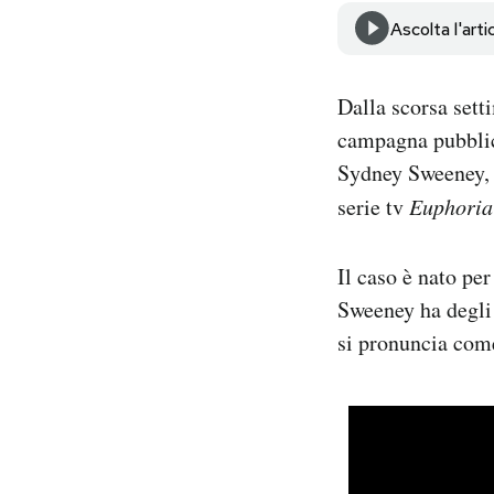
Notifiche mobile
Ascolta l'arti
Regala il Post
Hai bisogno di aiuto?
Dalla scorsa sett
Esci
campagna pubblic
Sydney Sweeney, c
serie tv
Euphoria
Il caso è nato per
Sweeney ha degli 
si pronuncia com