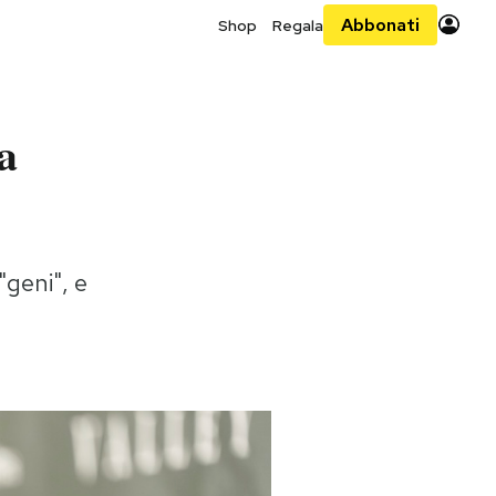
Abbonati
Shop
Regala
a
"geni", e