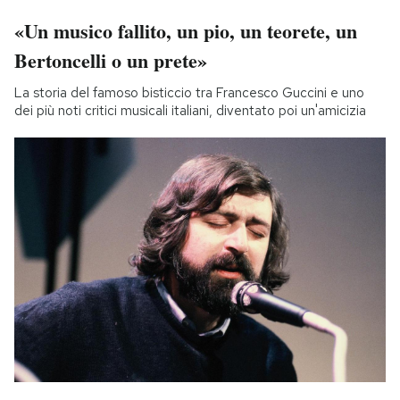
«Un musico fallito, un pio, un teorete, un
Bertoncelli o un prete»
La storia del famoso bisticcio tra Francesco Guccini e uno
dei più noti critici musicali italiani, diventato poi un'amicizia