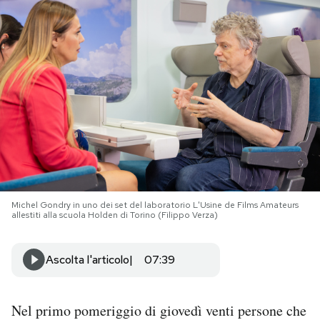
PODCAST
NEWSLETTER
I MIEI PREFERITI
SHOP
Michel Gondry in uno dei set del laboratorio L'Usine de Films Amateurs
allestiti alla scuola Holden di Torino (Filippo Verza)
CALENDARIO
Ascolta l'articolo
07:39
AREA PERSONALE
Area Personale
Nel primo pomeriggio di giovedì venti persone che
Newsletter