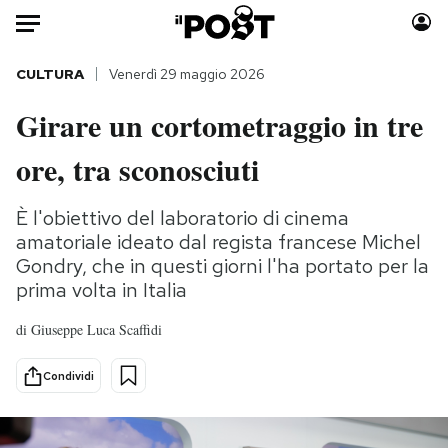
Auto
CULTURA
Venerdì 29 maggio 2026
Girare un cortometraggio in tre
HOME
ore, tra sconosciuti
Italia
Moda
Mondo
Libri
È l'obiettivo del laboratorio di cinema
Politica
Consumismi
amatoriale ideato dal regista francese Michel
Tecnologia
Storie/Idee
Gondry, che in questi giorni l'ha portato per la
Internet
Ok Boomer!
prima volta in Italia
Scienza
Media
di
Giuseppe Luca Scaffidi
Cultura
Europa
Economia
Altrecose
Condividi
Sport
Mondiali calcio 2026