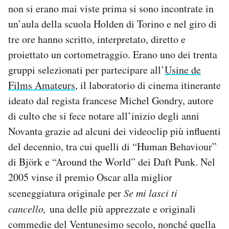
non si erano mai viste prima si sono incontrate in
Notifiche mobile
Regala il Post
un’aula della scuola Holden di Torino e nel giro di
Hai bisogno di aiuto?
tre ore hanno scritto, interpretato, diretto e
Esci
proiettato un cortometraggio. Erano uno dei trenta
gruppi selezionati per partecipare all’
Usine de
Films Amateurs
, il laboratorio di cinema itinerante
ideato dal regista francese Michel Gondry, autore
di culto che si fece notare all’inizio degli anni
Novanta grazie ad alcuni dei videoclip più influenti
del decennio, tra cui quelli di “Human Behaviour”
di Björk e “Around the World” dei Daft Punk. Nel
2005 vinse il premio Oscar alla miglior
sceneggiatura originale per
Se mi lasci ti
cancello,
una delle più apprezzate e originali
commedie del Ventunesimo secolo, nonché quella