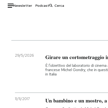
Newsletter
Podcast
Auto
HOME
Italia
Moda
Mondo
Libri
Politica
Consumismi
29/5/2026
Girare un cortometraggio in
Tecnologia
Storie/Idee
È l'obiettivo del laboratorio di cinema
Internet
Ok Boomer!
francese Michel Gondry, che in questi g
in Italia
Scienza
Media
Cultura
Europa
Economia
Altrecose
Sport
Mondiali calcio 2026
11/11/2017
Un bambino e un mostro, a