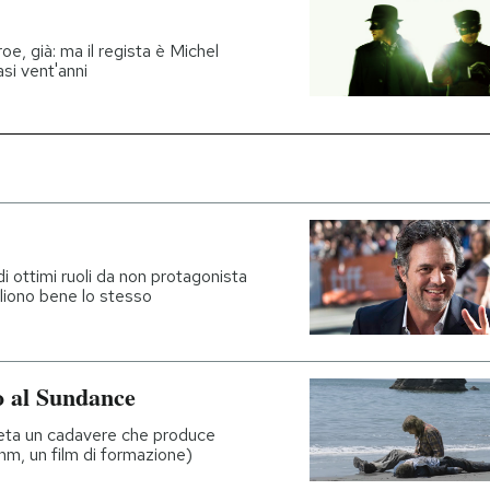
e, già: ma il regista è Michel
asi vent'anni
i ottimi ruoli da non protagonista
ogliono bene lo stesso
to al Sundance
preta un cadavere che produce
ehm, un film di formazione)