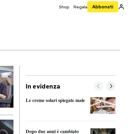
Abbonati
Shop
Regala
In evidenza
Le creme solari spiegate male
FitAc
guerr
Dopo due anni è cambiato
A cos