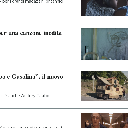
per i grandi magazzini britannici
per una canzone inedita
obo e Gasolina”, il nuovo
st c'è anche Audrey Tautou
e Kaufman, uno dei più apprezzati