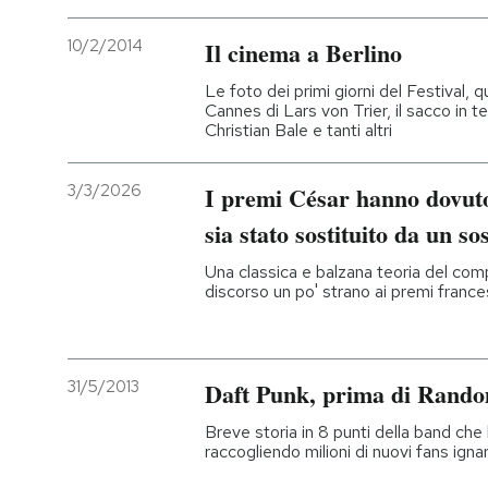
10/2/2014
Il cinema a Berlino
Le foto dei primi giorni del Festival, q
Cannes di Lars von Trier, il sacco in t
Christian Bale e tanti altri
3/3/2026
I premi César hanno dovut
sia stato sostituito da un so
Una classica e balzana teoria del com
discorso un po' strano ai premi france
31/5/2013
Daft Punk, prima di Rand
Breve storia in 8 punti della band che h
raccogliendo milioni di nuovi fans igna