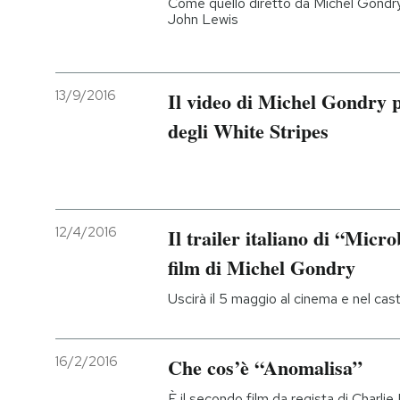
Come quello diretto da Michel Gondry 
John Lewis
PODCAST
13/9/2016
Il video di Michel Gondry 
NEWSLETTER
degli White Stripes
I MIEI PREFERITI
SHOP
12/4/2016
Il trailer italiano di “Micr
film di Michel Gondry
CALENDARIO
Uscirà il 5 maggio al cinema e nel ca
AREA PERSONALE
16/2/2016
Che cos’è “Anomalisa”
Entra
È il secondo film da regista di Charli