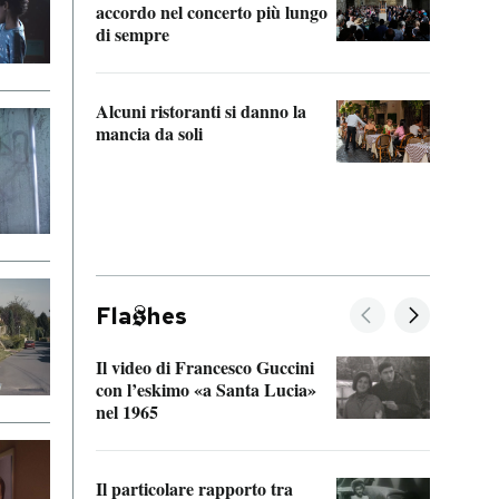
accordo nel concerto più lungo
di sempre
Il ci
parla
Alcuni ristoranti si danno la
nessu
mancia da soli
Fla
hes
Il video di Francesco Guccini
Sulla
con l’eskimo «a Santa Lucia»
vorti
nel 1965
veder
Il particolare rapporto tra
La ve