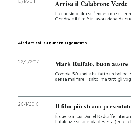
13/1/2011
Arriva il Calabrone Verde
L'ennesimo film sull'ennesimo superero
Gondry e il film è in lavorazione da qu
Altri articoli su questo argomento
22/11/2017
Mark Ruffalo, buon attore
Compie 50 anni e ha fatto un bel po' d
senza mai fare il salto, ma tutti gli v
26/1/2016
Il film più strano presenta
È quello in cui Daniel Radcliffe inter
flatulenze su un'isola deserta (ed è, 