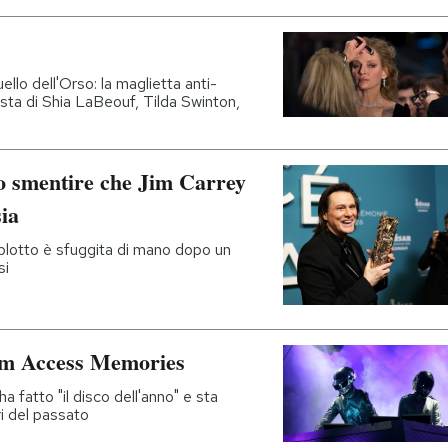
uello dell'Orso: la maglietta anti-
esta di Shia LaBeouf, Tilda Swinton,
o smentire che Jim Carrey
sia
plotto è sfuggita di mano dopo un
si
om Access Memories
a fatto "il disco dell'anno" e sta
ri del passato