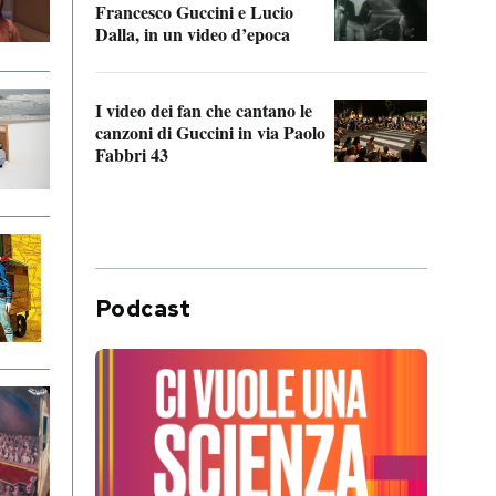
Francesco Guccini e Lucio
“Loco
Dalla, in un video d’epoca
Franc
I video dei fan che cantano le
Il de
canzoni di Guccini in via Paolo
Edoar
Fabbri 43
cappi
Podcast