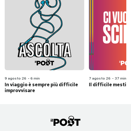
9 agosto 26
-
6 min
7 agosto 26
-
37 min
In viaggio è sempre più difficile
Il difficile mestie
improvvisare