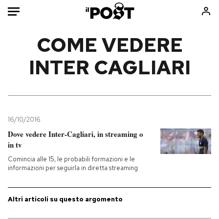
Auto
COME VEDERE
INTER CAGLIARI
HOME
Italia
Moda
Mondo
Libri
Politica
Consumismi
16/10/2016
Tecnologia
Storie/Idee
Dove vedere Inter-Cagliari, in streaming o
Internet
Ok Boomer!
in tv
Scienza
Media
Comincia alle 15, le probabili formazioni e le
Cultura
Europa
informazioni per seguirla in diretta streaming
Economia
Altrecose
Sport
Mondiali calcio 2026
Altri articoli su questo argomento