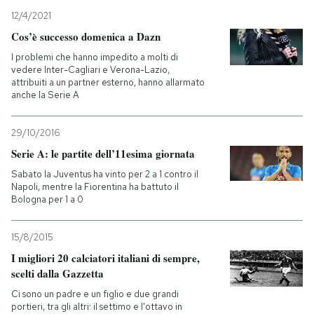
12/4/2021
PODCAST
Cos’è successo domenica a Dazn
I problemi che hanno impedito a molti di
vedere Inter-Cagliari e Verona-Lazio,
NEWSLETTER
attribuiti a un partner esterno, hanno allarmato
anche la Serie A
I MIEI PREFERITI
29/10/2016
Serie A: le partite dell’11esima giornata
SHOP
Sabato la Juventus ha vinto per 2 a 1 contro il
Napoli, mentre la Fiorentina ha battuto il
Bologna per 1 a 0
CALENDARIO
15/8/2015
I migliori 20 calciatori italiani di sempre,
AREA PERSONALE
scelti dalla Gazzetta
Entra
Ci sono un padre e un figlio e due grandi
portieri, tra gli altri: il settimo e l'ottavo in