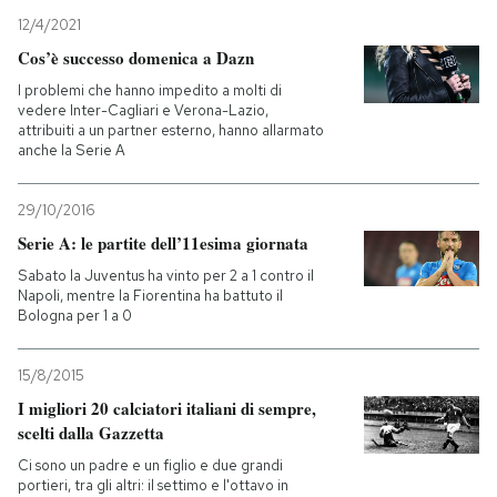
12/4/2021
PODCAST
Cos’è successo domenica a Dazn
I problemi che hanno impedito a molti di
vedere Inter-Cagliari e Verona-Lazio,
NEWSLETTER
attribuiti a un partner esterno, hanno allarmato
anche la Serie A
I MIEI PREFERITI
29/10/2016
Serie A: le partite dell’11esima giornata
SHOP
Sabato la Juventus ha vinto per 2 a 1 contro il
Napoli, mentre la Fiorentina ha battuto il
Bologna per 1 a 0
CALENDARIO
15/8/2015
I migliori 20 calciatori italiani di sempre,
AREA PERSONALE
scelti dalla Gazzetta
Entra
Ci sono un padre e un figlio e due grandi
portieri, tra gli altri: il settimo e l'ottavo in