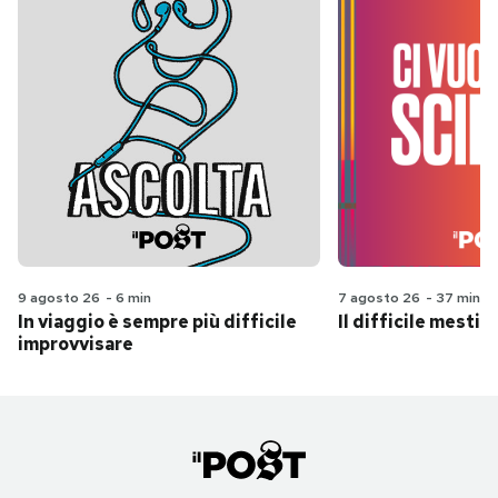
9 agosto 26
-
6 min
7 agosto 26
-
37 min
In viaggio è sempre più difficile
Il difficile mestie
improvvisare