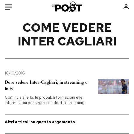
Auto
COME VEDERE
INTER CAGLIARI
HOME
Italia
Moda
Mondo
Libri
Politica
Consumismi
16/10/2016
Tecnologia
Storie/Idee
Dove vedere Inter-Cagliari, in streaming o
Internet
Ok Boomer!
in tv
Scienza
Media
Comincia alle 15, le probabili formazioni e le
Cultura
Europa
informazioni per seguirla in diretta streaming
Economia
Altrecose
Sport
Mondiali calcio 2026
Altri articoli su questo argomento