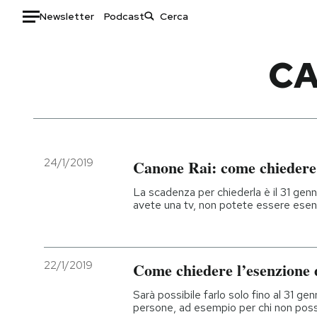
Newsletter
Podcast
Auto
CA
HOME
Italia
Moda
Mondo
Libri
Politica
Consumismi
24/1/2019
Canone Rai: come chiedere 
Tecnologia
Storie/Idee
La scadenza per chiederla è il 31 genna
Internet
Ok Boomer!
avete una tv, non potete essere esen
Scienza
Media
Cultura
Europa
Economia
Altrecose
22/1/2019
Come chiedere l’esenzione 
Sport
Mondiali calcio 2026
Sarà possibile farlo solo fino al 31 ge
persone, ad esempio per chi non poss