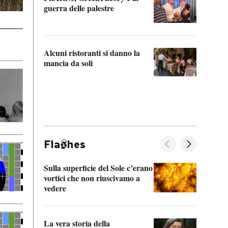
“Odis
guerra delle palestre
Che s
strum
Alcuni ristoranti si danno la
mancia da soli
Fla
hes
Sulla superficie del Sole c’erano
Il fi
vortici che non riuscivamo a
facen
vedere
dentr
La vera storia della
Il vi