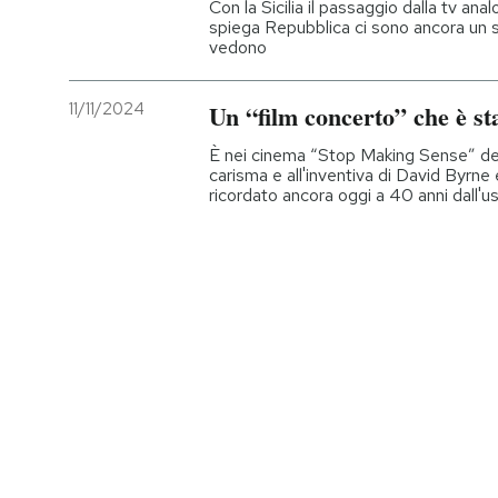
Con la Sicilia il passaggio dalla tv a
spiega Repubblica ci sono ancora un s
vedono
11/11/2024
Un “film concerto” che è s
È nei cinema “Stop Making Sense” dei
carisma e all'inventiva di David Byrn
ricordato ancora oggi a 40 anni dall'us