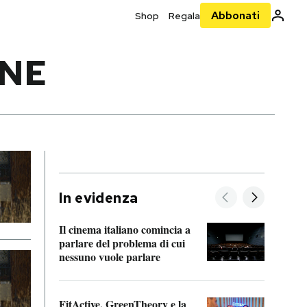
Abbonati
Shop
Regala
ONE
In evidenza
Il cinema italiano comincia a
A cos
parlare del problema di cui
nessuno vuole parlare
Cosa 
FitActive, GreenTheory e la