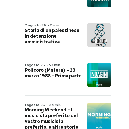
2 agosto 26
-
11 min
Storia di un palestinese
in detenzione
amministrativa
1 agosto 26
-
53 min
Policoro (Matera) – 23
marzo 1988 – Prima parte
1 agosto 26
-
24 min
Morning Weekend – Il
musicista preferito del
vostro musicista
preferito, e altre storie