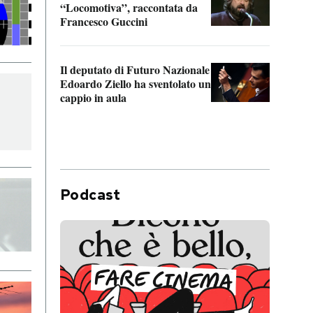
“Locomotiva”, raccontata da
inseg
Francesco Guccini
Khers
Il deputato di Futuro Nazionale
La pl
Edoardo Ziello ha sventolato un
da P
cappio in aula
Podcast