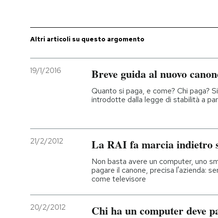
PODCAST
Altri articoli su questo argomento
NEWSLETTER
19/1/2016
Breve guida al nuovo canon
I MIEI PREFERITI
Quanto si paga, e come? Chi paga? S
introdotte dalla legge di stabilità a pa
SHOP
21/2/2012
La RAI fa marcia indietro s
CALENDARIO
Non basta avere un computer, uno sm
pagare il canone, precisa l'azienda: s
come televisore
AREA PERSONALE
Entra
20/2/2012
Chi ha un computer deve pa