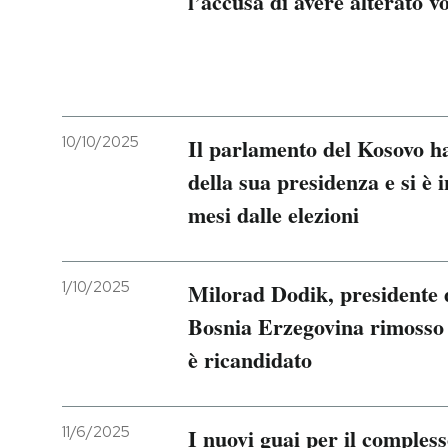
l’accusa di avere alterato vo
PODCAST
NEWSLETTER
10/10/2025
Il parlamento del Kosovo h
I MIEI PREFERITI
della sua presidenza e si è 
mesi dalle elezioni
SHOP
1/10/2025
Milorad Dodik, presidente d
CALENDARIO
Bosnia Erzegovina rimosso 
è ricandidato
AREA PERSONALE
Entra
11/6/2025
I nuovi guai per il comples