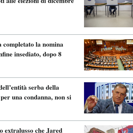
ti alle elezioni di dicembre
a completato la nomina
infine insediato, dopo 8
ell’entità serba della
per una condanna, non si
so extralusso che Jared