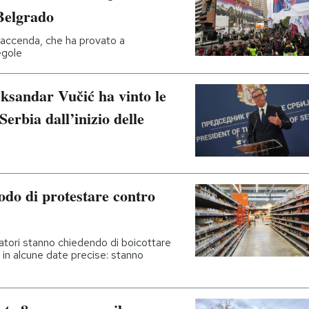
Belgrado
 faccenda, che ha provato a
egole
eksandar Vučić ha vinto le
Serbia dall’inizio delle
odo di protestare contro
matori stanno chiedendo di boicottare
in alcune date precise: stanno