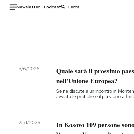
Newsletter
Podcast
Auto
HOME
Italia
Moda
Mondo
Libri
Politica
Consumismi
5/6/2026
Quale sarà il prossimo paes
Tecnologia
Storie/Idee
nell’Unione Europea?
Internet
Ok Boomer!
Se ne discute a un incontro in Monten
Scienza
Media
avviato le pratiche è il più vicino a far
Cultura
Europa
Economia
Altrecose
Sport
Mondiali calcio 2026
23/1/2026
In Kosovo 109 persone sono 