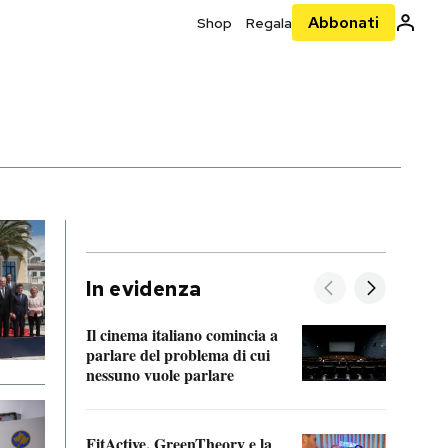
Abbonati
Shop
Regala
In evidenza
Il cinema italiano comincia a
A cos
parlare del problema di cui
nessuno vuole parlare
Cosa 
FitActive, GreenTheory e la