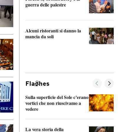
“Odis
guerra delle palestre
Che s
strum
Alcuni ristoranti si danno la
mancia da soli
Fla
hes
Sulla superficie del Sole c’erano
Il fi
vortici che non riuscivamo a
facen
vedere
dentr
La vera storia della
Il vi