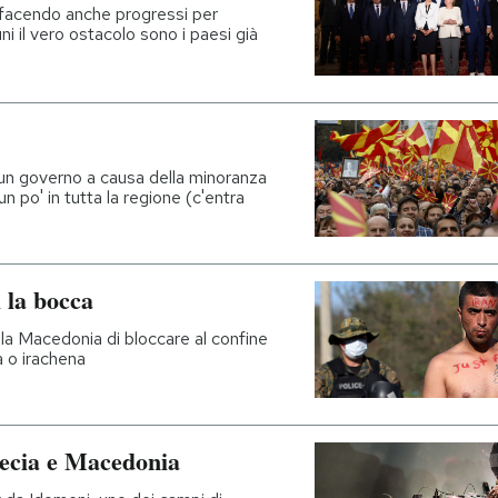
, facendo anche progressi per
ni il vero ostacolo sono i paesi già
 un governo a causa della minoranza
un po' in tutta la regione (c'entra
i la bocca
lla Macedonia di bloccare al confine
a o irachena
recia e Macedonia