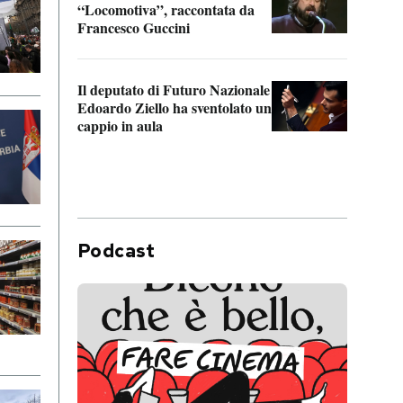
“Locomotiva”, raccontata da
inseg
Francesco Guccini
Khers
Il deputato di Futuro Nazionale
La pl
Edoardo Ziello ha sventolato un
da P
cappio in aula
Podcast