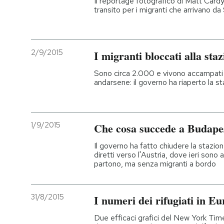
Il reportage fotografico di Matt Card
transito per i migranti che arrivano da 
2/9/2015
I migranti bloccati alla sta
Sono circa 2.000 e vivono accampati lì
andarsene: il governo ha riaperto la s
1/9/2015
Che cosa succede a Budape
Il governo ha fatto chiudere la stazion
diretti verso l'Austria, dove ieri sono arr
partono, ma senza migranti a bordo
31/8/2015
I numeri dei rifugiati in E
Due efficaci grafici del New York Time