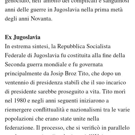
genocidio, nell’ambito dei complicati e sanguinosi
Notifiche mobile
anni delle guerre in Jugoslavia nella prima metà
Regala il Post
degli anni Novanta.
Hai bisogno di aiuto?
Esci
Ex Jugoslavia
In estrema sintesi, la Repubblica Socialista
Federale di Jugoslavia fu costituita alla fine della
Seconda guerra mondiale e fu governata
principalmente da Josip Broz Tito, che dopo un
ventennio di presidenza stabilì che il suo incarico
di presidente sarebbe proseguito a vita. Tito morì
nel 1980 e negli anni seguenti iniziarono a
riemergere conflittualità e nazionalismi tra le varie
popolazioni che erano state unite nella
federazione. Il processo, che si verificò in parallelo