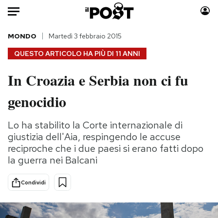
Auto
MONDO
Martedì 3 febbraio 2015
QUESTO ARTICOLO HA PIÙ DI
11 ANNI
HOME
In Croazia e Serbia non ci fu
Italia
Moda
genocidio
Mondo
Libri
Politica
Consumismi
Lo ha stabilito la Corte internazionale di
Tecnologia
Storie/Idee
giustizia dell'Aia, respingendo le accuse
Internet
Ok Boomer!
reciproche che i due paesi si erano fatti dopo
Scienza
Media
la guerra nei Balcani
Cultura
Europa
Economia
Altrecose
Condividi
Sport
Mondiali calcio 2026