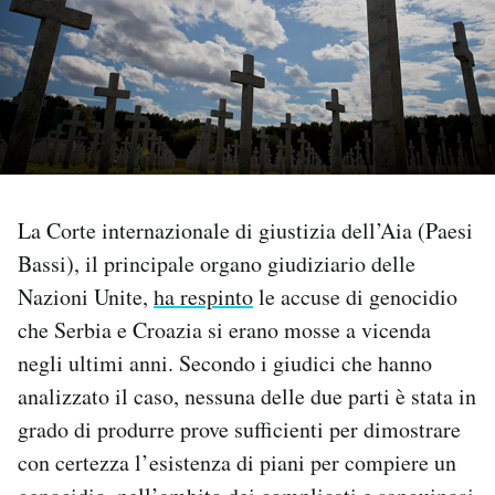
PODCAST
NEWSLETTER
I MIEI PREFERITI
La Corte internazionale di giustizia dell’Aia (Paesi
Bassi), il principale organo giudiziario delle
SHOP
Nazioni Unite,
ha respinto
le accuse di genocidio
che Serbia e Croazia si erano mosse a vicenda
CALENDARIO
negli ultimi anni. Secondo i giudici che hanno
analizzato il caso, nessuna delle due parti è stata in
AREA PERSONALE
grado di produrre prove sufficienti per dimostrare
Area Personale
con certezza l’esistenza di piani per compiere un
Newsletter