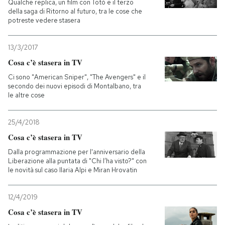
Qualche replica, un film con Totò e il terzo
della saga di Ritorno al futuro, tra le cose che
PODCAST
potreste vedere stasera
13/3/2017
NEWSLETTER
Cosa c’è stasera in TV
Ci sono "American Sniper", "The Avengers" e il
secondo dei nuovi episodi di Montalbano, tra
I MIEI PREFERITI
le altre cose
SHOP
25/4/2018
Cosa c’è stasera in TV
Dalla programmazione per l'anniversario della
CALENDARIO
Liberazione alla puntata di "Chi l’ha visto?" con
le novità sul caso Ilaria Alpi e Miran Hrovatin
AREA PERSONALE
12/4/2019
Entra
Cosa c’è stasera in TV