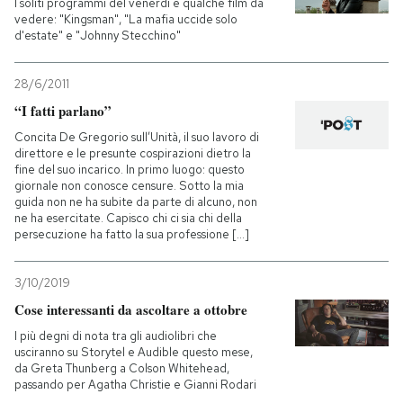
I soliti programmi del venerdì e qualche film da
vedere: "Kingsman", "La mafia uccide solo
d'estate" e "Johnny Stecchino"
28/6/2011
“I fatti parlano”
Concita De Gregorio sull’Unità, il suo lavoro di
direttore e le presunte cospirazioni dietro la
fine del suo incarico. In primo luogo: questo
giornale non conosce censure. Sotto la mia
guida non ne ha subite da parte di alcuno, non
ne ha esercitate. Capisco chi ci sia chi della
persecuzione ha fatto la sua professione [...]
3/10/2019
Cose interessanti da ascoltare a ottobre
I più degni di nota tra gli audiolibri che
usciranno su Storytel e Audible questo mese,
da Greta Thunberg a Colson Whitehead,
passando per Agatha Christie e Gianni Rodari