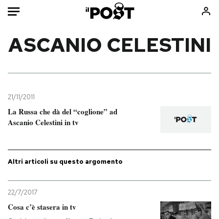
Auto
ASCANIO CELESTINI
HOME
Italia
Moda
Mondo
Libri
21/11/2011
Politica
Consumismi
La Russa che dà del “coglione” ad
Ascanio Celestini in tv
Tecnologia
Storie/Idee
Internet
Ok Boomer!
Scienza
Media
Altri articoli su questo argomento
Cultura
Europa
Economia
Altrecose
22/7/2017
Sport
Mondiali calcio 2026
Cosa c’è stasera in tv