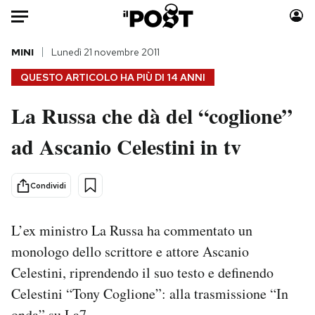
Auto
MINI
Lunedì 21 novembre 2011
QUESTO ARTICOLO HA PIÙ DI
14 ANNI
HOME
La Russa che dà del “coglione”
Italia
Moda
ad Ascanio Celestini in tv
Mondo
Libri
Politica
Consumismi
Tecnologia
Storie/Idee
Condividi
Internet
Ok Boomer!
Scienza
Media
L’ex ministro La Russa ha commentato un
Cultura
Europa
monologo dello scrittore e attore Ascanio
Economia
Altrecose
Celestini, riprendendo il suo testo e definendo
Sport
Mondiali calcio 2026
Celestini “Tony Coglione”: alla trasmissione “In
onda” su La7.