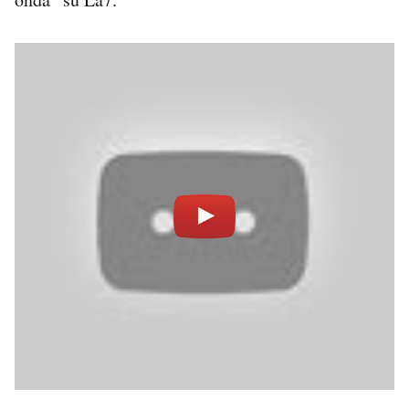
PODCAST
NEWSLETTER
I MIEI PREFERITI
SHOP
CALENDARIO
AREA PERSONALE
Area Personale
Newsletter