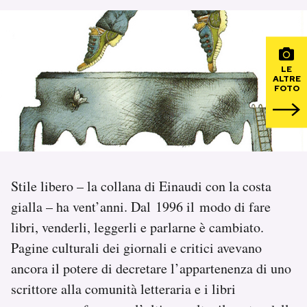
PODCAST
LE
NEWSLETTER
ALTRE
FOTO
I MIEI PREFERITI
SHOP
Stile libero – la collana di Einaudi con la costa
gialla – ha vent’anni. Dal 1996 il modo di fare
CALENDARIO
libri, venderli, leggerli e parlarne è cambiato.
Pagine culturali dei giornali e critici avevano
AREA PERSONALE
ancora il potere di decretare l’appartenenza di uno
Area Personale
scrittore alla comunità letteraria e i libri
Newsletter