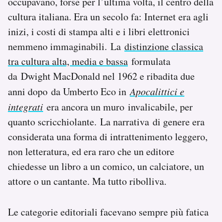
occupavano, forse per l’ultima volta, il centro della
Notifiche mobile
cultura italiana. Era un secolo fa: Internet era agli
Regala il Post
inizi, i costi di stampa alti e i libri elettronici
Hai bisogno di aiuto?
nemmeno immaginabili. La
distinzione classica
Esci
tra cultura alta, media e bassa
formulata
da Dwight MacDonald nel 1962 e ribadita due
anni dopo da Umberto Eco in
Apocalittici e
integrati
era ancora un muro invalicabile, per
quanto scricchiolante. La narrativa di genere era
considerata una forma di intrattenimento leggero,
non letteratura, ed era raro che un editore
chiedesse un libro a un comico, un calciatore, un
attore o un cantante. Ma tutto ribolliva.
Le categorie editoriali facevano sempre più fatica