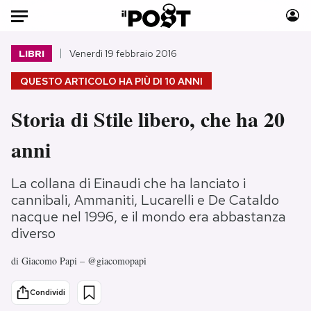
Auto
LIBRI
Venerdì 19 febbraio 2016
QUESTO ARTICOLO HA PIÙ DI
10 ANNI
HOME
Storia di Stile libero, che ha 20
Italia
Moda
Mondo
Libri
anni
Politica
Consumismi
Tecnologia
Storie/Idee
La collana di Einaudi che ha lanciato i
Internet
Ok Boomer!
cannibali, Ammaniti, Lucarelli e De Cataldo
nacque nel 1996, e il mondo era abbastanza
Scienza
Media
diverso
Cultura
Europa
Economia
Altrecose
di
Giacomo Papi – @giacomopapi
Sport
Mondiali calcio 2026
Condividi