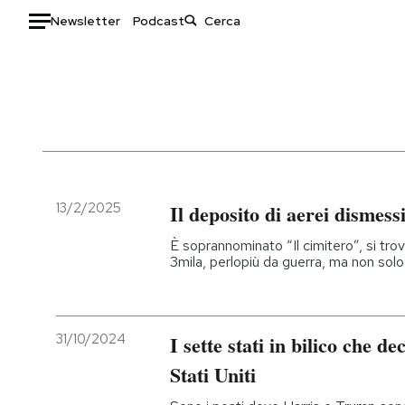
Newsletter
Podcast
Auto
HOME
Italia
Moda
Mondo
Libri
Politica
Consumismi
13/2/2025
Il deposito di aerei dismes
Tecnologia
Storie/Idee
È soprannominato “Il cimitero”, si trov
Internet
Ok Boomer!
3mila, perlopiù da guerra, ma non solo
Scienza
Media
Cultura
Europa
Economia
Altrecose
31/10/2024
I sette stati in bilico che d
Sport
Mondiali calcio 2026
Stati Uniti