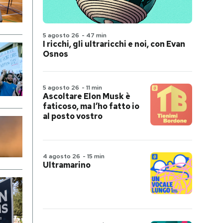
5 agosto 26
-
47 min
I ricchi, gli ultraricchi e noi, con Evan
Osnos
5 agosto 26
-
11 min
Ascoltare Elon Musk è
faticoso, ma l’ho fatto io
al posto vostro
4 agosto 26
-
15 min
Ultramarino