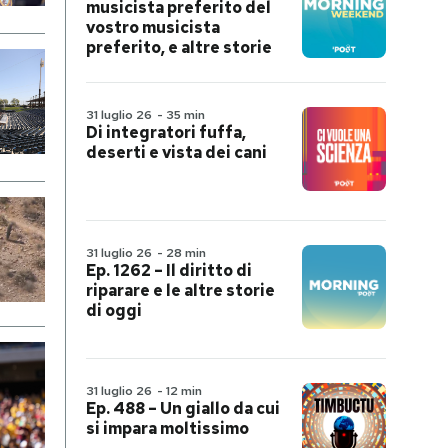
musicista preferito del
vostro musicista
preferito, e altre storie
31 luglio 26
-
35 min
Di integratori fuffa,
deserti e vista dei cani
31 luglio 26
-
28 min
Ep. 1262 – Il diritto di
riparare e le altre storie
di oggi
31 luglio 26
-
12 min
Ep. 488 – Un giallo da cui
si impara moltissimo