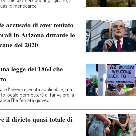
icinissimi nei sondaggi: gli altri, a
asi dimenticarceli
e accusato di aver tentato
ttorali in Arizona durante le
icane del 2020
una legge del 1864 che
rto
to l’aveva ritenuta applicabile, ma
o locale permetterà di far valere la
tica l'ha firmata giovedì
 il divieto quasi totale di