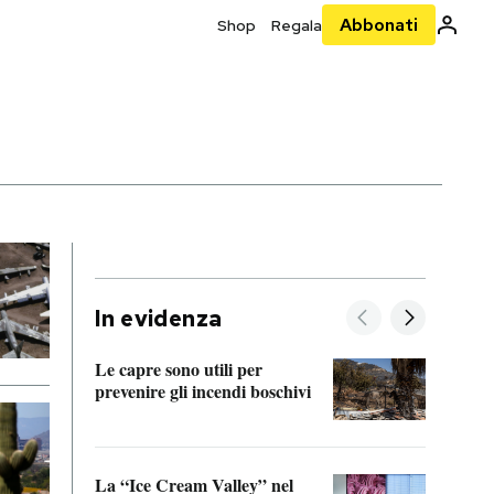
Abbonati
Shop
Regala
In evidenza
Le capre sono utili per
prevenire gli incendi boschivi
Le si
acces
La “Ice Cream Valley” nel
Prepa