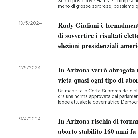
Sono i posti dove Harris e Trump sono v
meno di grosse sorprese, possiamo qu
PODCAST
19/5/2024
Rudy Giuliani è formalment
NEWSLETTER
di sovvertire i risultati ele
elezioni presidenziali amer
I MIEI PREFERITI
2/5/2024
In Arizona verrà abrogata 
SHOP
vieta quasi ogni tipo di abo
Un mese fa la Corte Suprema dello sta
CALENDARIO
ora una norma approvata dal parlament
legge attuale: la governatrice Democra
AREA PERSONALE
9/4/2024
In Arizona rischia di tornare
Entra
aborto stabilito 160 anni fa