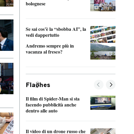
bolognese
Tom 
Se sai cos’è la “sbobba AI”, la
vedi dappertutto
Andremo sempre più in
vacanza al fresco?
Fla
hes
Il film di Spider-Man si sta
La de
facendo pubblicità anche
Franc
dentro alle auto
dello
Il video di un drone russo che
Una 