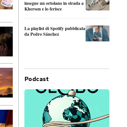
insegue un ortolano in strada a
statun
Kherson e lo ferisce
afric
La playlist di Spotify pubblicata
Quan
da Pedro Sánchez
magli
consi
difen
Podcast